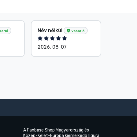
Név nélkül
G. Gábor
sárló
Vásárló
2026. 08. 07.
2026. 08.
A Fanbase Shop Magyarország és
Közép-Kelet-Európa kiemelkedő figura