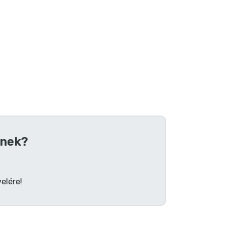
nek?
elére!