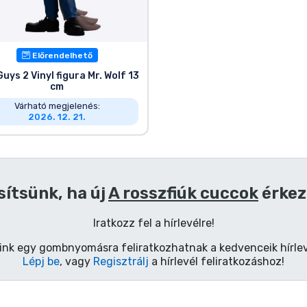
Előrendelhető
uys 2 Vinyl figura Mr. Wolf 13
cm
Várható megjelenés:
2026. 12. 21.
sítsünk, ha új
A rosszfiúk cuccok
érkez
Iratkozz fel a hírlevélre!
ink egy gombnyomásra feliratkozhatnak a kedvenceik hírlev
Lépj be
, vagy
Regisztrálj
a hírlevél feliratkozáshoz!