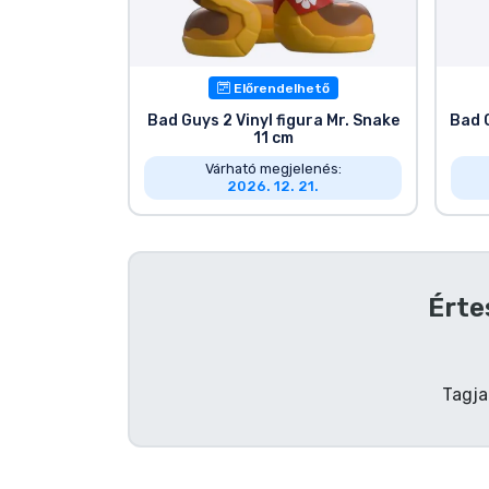
Szállítás és fizetés
Sorozatos cuccok
Előrendelhető
Bad Guys 2 Vinyl figura Mr. Snake
Bad G
11 cm
Filmes cuccok
Várható megjelenés:
2026. 12. 21.
Mesés cuccok
Animés cuccok
Érte
Gamer cuccok
Sportos cuccok
Tagja
Zenés cuccok