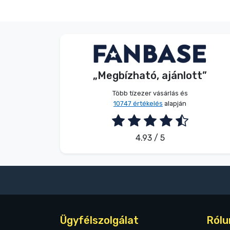
Terméktípusok
Márkák
Dávid Sulyok
Vásárló
„Megbízható, ajánlott”
2026. 08. 08.
Több tízezer vásárlás és
10747 értékelés
alapján
4.93 / 5
Ügyfélszolgálat
Rólu