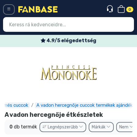
0
Menü
4.9/5 elégedettség
Belépés
Regisztráció
Legújabb cuccok
Akciós ajánlatok
Express szállítás
nimés cuccok
A vadon hercegnője cuccok termékek ajándéko
Előrendelhető cuccok
A vadon hercegnője étkészletek
Outlet cuccok
0
db termék
Legnépszerűbb
Márkák
Nem