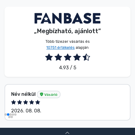
Zenés cuccok
Terméktípusok
„Megbízható, ajánlott”
Márkák
Több tízezer vásárlás és
10751 értékelés
alapján
4.93 / 5
Név nélkül
Vásárló
2026. 08. 08.