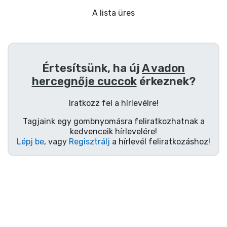
Ajándékkártya
A lista üres
Szállítás és fizetés
Sorozatos cuccok
Értesítsünk, ha új
A vadon
hercegnője cuccok
érkeznek?
Filmes cuccok
Iratkozz fel a hírlevélre!
Mesés cuccok
Tagjaink egy gombnyomásra feliratkozhatnak a
kedvenceik hírlevelére!
Animés cuccok
Lépj be
, vagy
Regisztrálj
a hírlevél feliratkozáshoz!
Gamer cuccok
Sportos cuccok