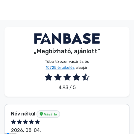
„Megbízható, ajánlott”
Több tízezer vásárlás és
10725 értékelés
alapján
4.93 / 5
Név nélkül
Vásárló
2026. 08. 04.