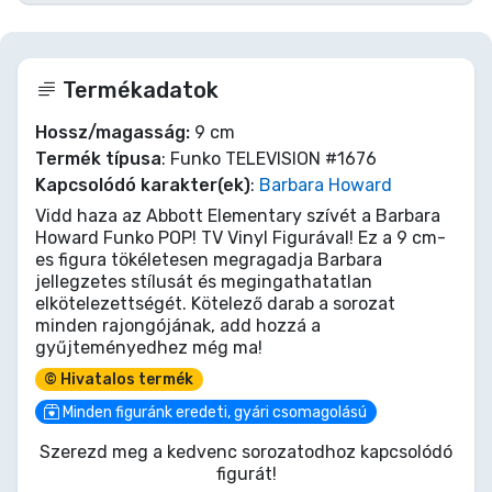
Termékadatok
Hossz/magasság:
9 cm
Termék típusa
: Funko TELEVISION #1676
Kapcsolódó karakter(ek)
:
Barbara Howard
Vidd haza az Abbott Elementary szívét a Barbara
Howard Funko POP! TV Vinyl Figurával! Ez a 9 cm-
es figura tökéletesen megragadja Barbara
jellegzetes stílusát és megingathatatlan
elkötelezettségét. Kötelező darab a sorozat
minden rajongójának, add hozzá a
gyűjteményedhez még ma!
© Hivatalos termék
Minden figuránk eredeti, gyári csomagolású
Szerezd meg a kedvenc sorozatodhoz kapcsolódó
figurát!