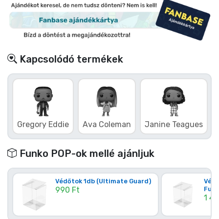
Kapcsolódó termékek
Gregory Eddie
Ava Coleman
Janine Teagues
Funko POP-ok mellé ajánljuk
Védőtok 1db (Ultimate Guard)
Védő
990 Ft
Funk
1 49