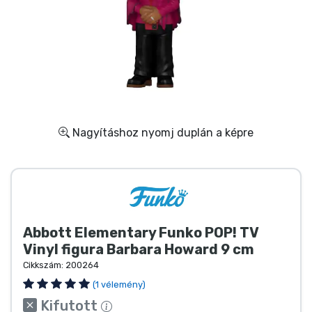
Ajándékkártya
Szállítás és fizetés
Sorozatos cuccok
Filmes cuccok
Nagyításhoz nyomj duplán a képre
Mesés cuccok
Animés cuccok
Abbott Elementary Funko POP! TV
Gamer cuccok
Vinyl figura Barbara Howard 9 cm
Cikkszám:
200264
Sportos cuccok
(1 vélemény)
Kifutott