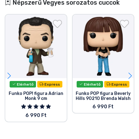
Népszerű Vegyes sorozatos cuccok
Elérhető
Express
Elérhető
Express
Funko POP! figura Adrian
Funko POP figura Beverly
Monk 9 cm
Hills 90210 Brenda Walsh
6 990 Ft
6 990 Ft