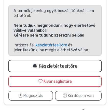
Zenés cuccok
A termék jelenleg egyik beszállítónknál sem
érhető el.
Terméktípusok
Nem tudjuk megmondani, hogy elérhetővé
válik-e valamikor!
Márkák
Kérésre sem tudunk szerezni belőle!
Iratkozz fel
készletértesítőre
és
jelentkezünk, ha mégis elérhetővé válna.
Készletértesítőre
Kívánságlistára
Megosztás
Kérdésem van