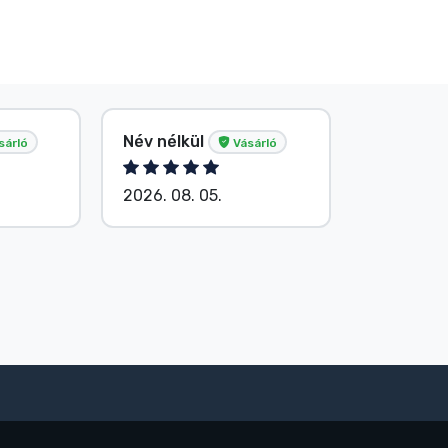
Név nélkül
Név nélk
sárló
Vásárló
2026. 08. 05.
2026. 08.