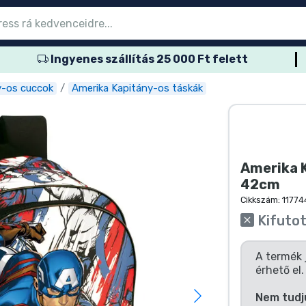
Ingyenes szállítás 25 000 Ft felett
őmenübe
őmenübe
őmenübe
őmenübe
őmenübe
őmenübe
őmenübe
őmenübe
őmenübe
ozatos termék
es termék
és termék
més termék
er termék
rtos termék
és termék
sok
y-os cuccok
Amerika Kapitány-os táskák
Amerika K
42cm
Cikkszám:
11774
Kifuto
A termék 
érhető el.
Nem tudj