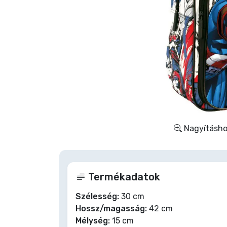
Szállítás és fizetés
Sorozatos cuccok
Filmes cuccok
Mesés cuccok
Animés cuccok
Nagyításhoz
Gamer cuccok
Termékadatok
Sportos cuccok
Szélesség:
30 cm
Hossz/magasság:
42 cm
Zenés cuccok
Mélység:
15 cm