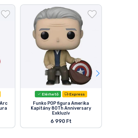
Elérhető
Express
Elér
 Arc
Funko POP figura Amerika
Marvel Fun
gura
Kapitány 80Th Anniversary
Vinyl figur
Exkluzív
6 990 Ft