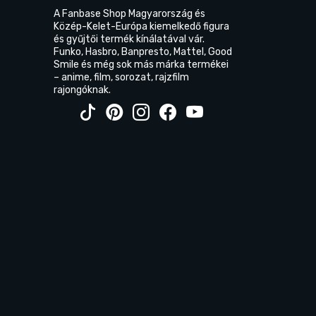
A Fanbase Shop Magyarország és
Közép-Kelet-Európa kiemelkedő figura
és gyűjtői termék kínálatával vár.
Funko, Hasbro, Banpresto, Mattel, Good
Smile és még sok más márka termékei
– anime, film, sorozat, rajzfilm
rajongóknak.