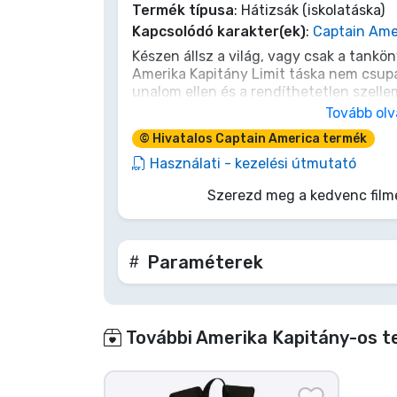
Termék típusa
: Hátizsák (iskolatáska)
Kapcsolódó karakter(ek)
:
Captain Ame
Terméktípusok
Készen állsz a világ, vagy csak a tankö
Amerika Kapitány Limit táska nem csup
Márkák
unalom ellen és a rendíthetetlen szelle
erejét minden alkalommal, amikor felkapo
Tovább ol
megszokottakon, válj legendává!
© Hivatalos Captain America termék
Használati - kezelési útmutató
Szerezd meg a kedvenc film
Paraméterek
További Amerika Kapitány-os t