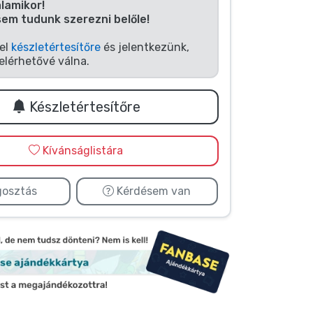
alamikor!
sem tudunk szerezni belőle!
fel
készletértesítőre
és jelentkezünk,
elérhetővé válna.
Készletértesítőre
Kívánságlistára
osztás
Kérdésem van