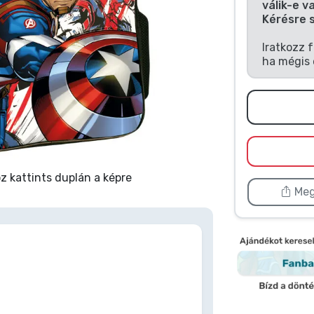
válik-e v
Kérésre 
Iratkozz 
ha mégis 
 kattints duplán a képre
Meg