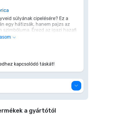
rica
nyveid súlyának cipelésére? Ez a
án egy hátizsák, hanem pajzs az
m szimbóluma. Érezd az igazi hazafi
d a válladra. Lépj túl a
vasom
edhez kapcsolódó táskát!
ermékek a gyártótól