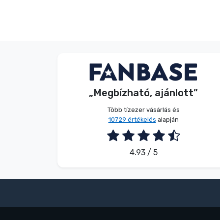
V. Éva
Vásárló
„Megbízható, ajánlott”
2026. 08. 06.
Több tízezer vásárlás és
10729 értékelés
alapján
4.93 / 5