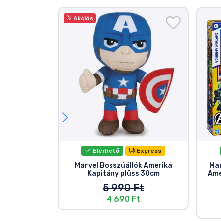
Akciós
Elérhető
Express
Marvel Bosszúállók Amerika
Mar
Kapitány plüss 30cm
Ame
5 990 Ft
4 690 Ft