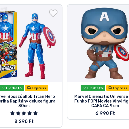
Elérhető
Express
Elérhető
Express
vel Bosszúállók Titan Hero
Marvel Cinematic Universe
rika Kapitány deluxe figura
Funko POP! Movies Vinyl fi
30cm
CAFA CA 9 cm
6 990 Ft
8 290 Ft