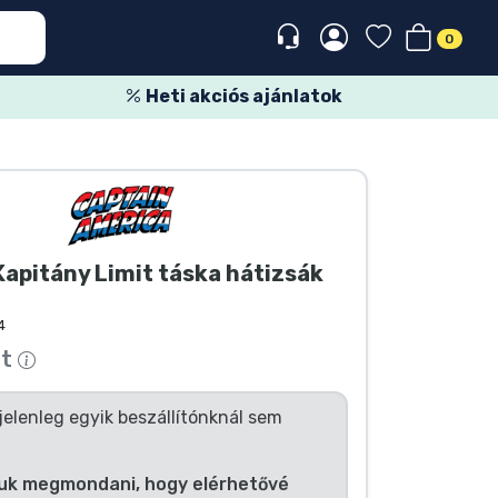
0
Heti akciós ajánlatok
apitány Limit táska hátizsák
4
tt
jelenleg egyik beszállítónknál sem
uk megmondani, hogy elérhetővé