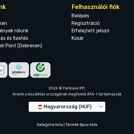
nk
Felhasználói fiók
Belépés
ken
Regisztráció
ények rólunk
Elfelejtett jelszó
tás és fizetés
Kosár
eli Pont (Debrecen)
2026 © Fanbase Kft.
Áraink a kiszállítás országának megfelelő ÁFA-t tartalmazzák
Magyarország (HUF)
Kategória lista
|
Termék típus lista