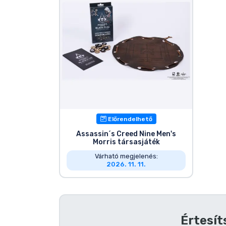
Szállítás és fizetés
Sorozatos cuccok
Filmes cuccok
Mesés cuccok
Előrendelhető
Animés cuccok
Assassin´s Creed Nine Men's
Morris társasjáték
Gamer cuccok
Várható megjelenés:
2026. 11. 11.
Sportos cuccok
Zenés cuccok
Értesít