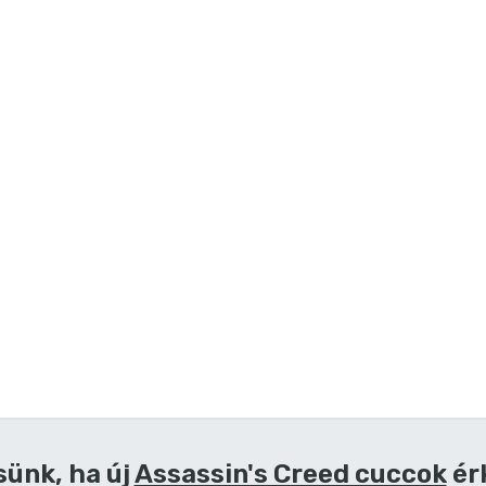
sünk, ha új
Assassin's Creed cuccok
ér