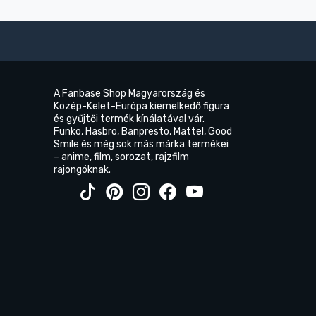
A Fanbase Shop Magyarország és
Közép-Kelet-Európa kiemelkedő figura
és gyűjtői termék kínálatával vár.
Funko, Hasbro, Banpresto, Mattel, Good
Smile és még sok más márka termékei
– anime, film, sorozat, rajzfilm
rajongóknak.