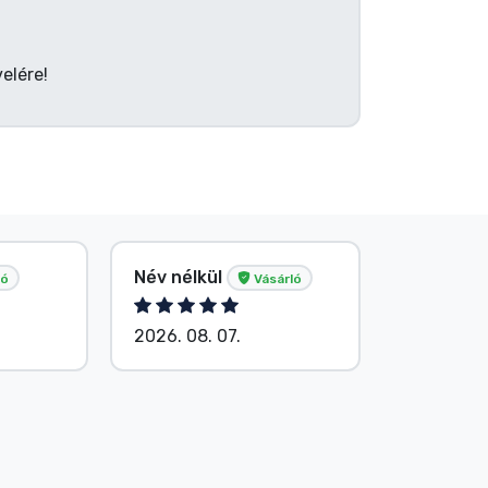
elére!
Tősér Al
Név nélkül
ló
Vásárló
Vásárló
2026. 08. 07.
2026. 08.