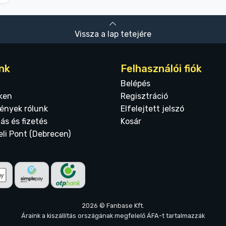
Vissza a lap tetejére
nk
Felhasználói fiók
Belépés
ken
Regisztráció
ények rólunk
Elfelejtett jelszó
tás és fizetés
Kosár
eli Pont (Debrecen)
2026 © Fanbase Kft.
Áraink a kiszállítás országának megfelelő ÁFA-t tartalmazzák