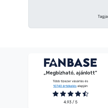
Terméktípusok
Tagja
Márkák
G. Gábor
Vásárló
„Megbízható, ajánlott”
2026. 08. 07.
Több tízezer vásárlás és
10740 értékelés
alapján
4.93 / 5