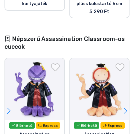
kártyajáték
plüss kulcstartó 6 cm
5 290 Ft
Népszerű Assassination Classroom-os
cuccok
Elérhető
Express
Elérhető
Express