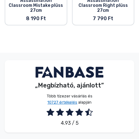
Assassination
Assassination
Classroom Mistake plüss
Classroom Right plüss
27cm
27cm
8 190 Ft
7 790 Ft
„Megbízható, ajánlott”
Több tízezer vásárlás és
10727 értékelés
alapján
4.93 / 5