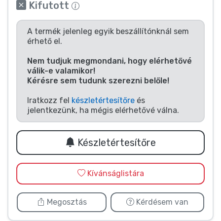
Zenés cuccok
Kifutott
A termék jelenleg egyik beszállítónknál sem
Terméktípusok
érhető el.
Nem tudjuk megmondani, hogy elérhetővé
Márkák
válik-e valamikor!
Kérésre sem tudunk szerezni belőle!
Iratkozz fel
készletértesítőre
és
jelentkezünk, ha mégis elérhetővé válna.
Készletértesítőre
Kívánságlistára
Megosztás
Kérdésem van