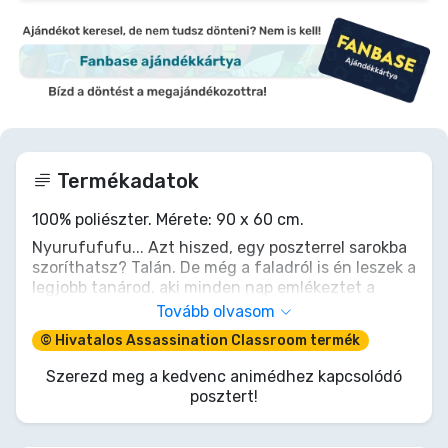
Termékadatok
100% poliészter. Mérete: 90 x 60 cm.
Nyurufufufu... Azt hiszed, egy poszterrel sarokba
szoríthatsz? Talán. De még a faladról is én leszek a
legjobb tanárod, aki minden nap emlékeztet a
küldetésedre: légy jobb, erősebb, és talán egy nap
Tovább olvasom
sikerül elkapnod. Addig is, ez a 90x60 cm-es,
© Hivatalos Assassination Classroom termék
felakasztható kihívás díszítse a főhadiszállásodat.
Készen állsz a napi leckére, diák? Ragadd meg a
Szerezd meg a kedvenc animédhez kapcsolódó
lehetőséget, mielőtt Mach 20-szal tovaszállok!
posztert!