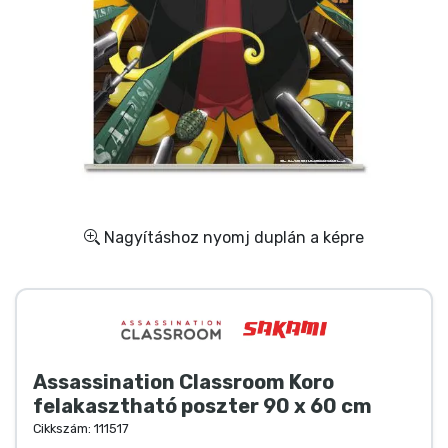
Ajándékkártya
Szállítás és fizetés
Sorozatos cuccok
Filmes cuccok
Mesés cuccok
Nagyításhoz nyomj duplán a képre
Animés cuccok
Gamer cuccok
Assassination Classroom Koro
Sportos cuccok
felakasztható poszter 90 x 60 cm
Cikkszám:
111517