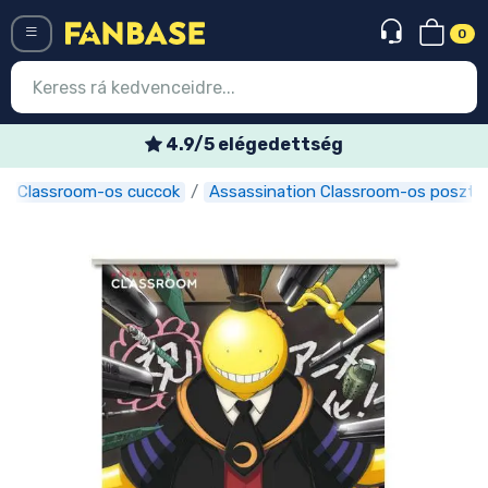
0
Menü
4.9/5 elégedettség
on Classroom-os cuccok
Assassination Classroom-os poszte
Belépés
Regisztráció
Legújabb cuccok
Akciós ajánlatok
Express szállítás
Előrendelhető cuccok
Outlet cuccok