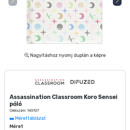
Ajándékkártya
Szállítás és fizetés
Sorozatos cuccok
Filmes cuccok
Nagyításhoz nyomj duplán a képre
Mesés cuccok
Animés cuccok
Assassination Classroom Koro Sensei
Gamer cuccok
póló
Cikkszám:
145107
Sportos cuccok
Mérettáblázat
Méret