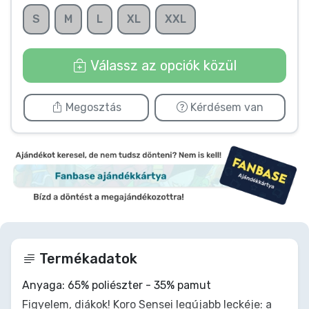
Zenés cuccok
S
M
L
XL
XXL
Terméktípusok
Válassz az opciók közül
Márkák
Megosztás
Kérdésem van
Termékadatok
Anyaga: 65% poliészter - 35% pamut
Figyelem, diákok! Koro Sensei legújabb leckéje: a