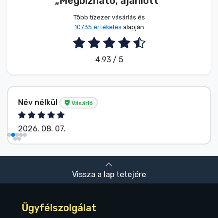
„Megbízható, ajánlott”
Több tízezer vásárlás és
10735 értékelés
alapján
4.93 / 5
Név nélkül
Vásárló
2026. 08. 07.
Vissza a lap tetejére
Ügyfélszolgálat