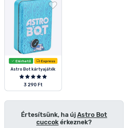
Ajándékkártya
Szállítás és fizetés
Sorozatos cuccok
Filmes cuccok
Elérhető
Express
Mesés cuccok
Astro Bot kártyajáték
Animés cuccok
3 290 Ft
Gamer cuccok
Sportos cuccok
Értesítsünk, ha új
Astro Bot
cuccok
érkeznek?