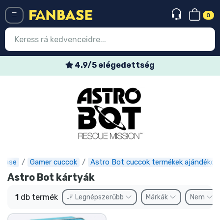
0
Menü
4.9/5 elégedettség
Belépés
Regisztráció
Legújabb cuccok
Akciós ajánlatok
Express szállítás
nbase
Gamer cuccok
Astro Bot cuccok termékek ajándékok
Astro Bot kártyák
Előrendelhető cuccok
1
db termék
Legnépszerűbb
Márkák
Nem
Outlet cuccok