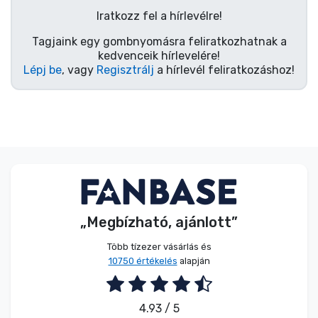
Zenés cuccok
Iratkozz fel a hírlevélre!
Tagjaink egy gombnyomásra feliratkozhatnak a
Terméktípusok
kedvenceik hírlevelére!
Lépj be
, vagy
Regisztrálj
a hírlevél feliratkozáshoz!
Márkák
„Megbízható, ajánlott”
Több tízezer vásárlás és
10750 értékelés
alapján
4.93 / 5