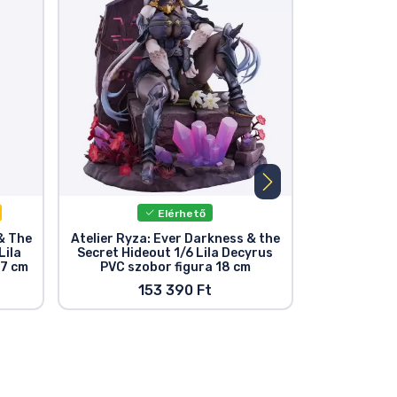
Elérhető
E
& The
Atelier Ryza: Ever Darkness & the
Atelier Yum
Lila
Secret Hideout 1/6 Lila Decyrus
Memories &
17 cm
PVC szobor figura 18 cm
1/7 Yumia 
Ver. PVC 
153 390 Ft