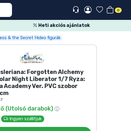
0
Heti akciós ajánlatok
ness & the Secret Hideo figurák
esleriana: Forgotten Alchemy
olar Night Liberator 1/7 Ryza:
a Academy Ver. PVC szobor
 cm
57
ő (Utolsó darabok)
t
Ingyen szállítjuk