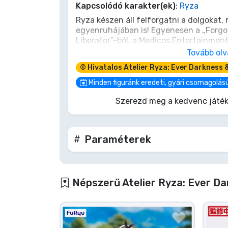
Kapcsolódó karakter(ek)
:
Ryza
Terméktípusok
Ryza készen áll felforgatni a dolgokat
egyenruhájában is! Egyenesen a „Forgo
Liberator”-ból, a Medicos Entertainment
Márkák
jellemző kalandvágyó szellemtől. Ez az
Tovább ol
kezében, nem csupán egy figura; ő az al
© Hivatalos Atelier Ryza: Ever Darkness 
arra, hogy elűzzön minden komorságot 
élettel teli összetevőt adni a polcodho
Minden figuránk eredeti, gyári csomagolás
szintézis, amit nem fogsz megbánni!
Szerezd meg a kedvenc játék
Paraméterek
Népszerű Atelier Ryza: Ever Da