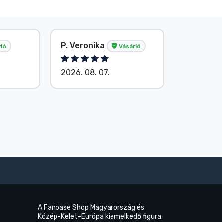
P. Veronika
Név nélk
ló
Vásárló
2026. 08. 07.
2026. 08.
A Fanbase Shop Magyarország és
Közép-Kelet-Európa kiemelkedő figura