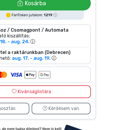
Kosárba
FanToken jutalom:
1219
oz / Csomagpont / Automata
tó kiszállítás:
18. - aug. 24.
tel a raktárunkban (Debrecen)
hető:
aug. 17. - aug. 19.
Kívánságlistára
osztás
Kérdésem van