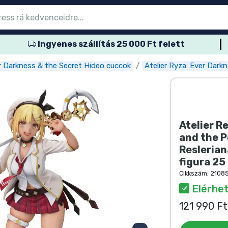
Ingyenes szállítás 25 000 Ft felett
őmenübe
őmenübe
őmenübe
őmenübe
őmenübe
őmenübe
őmenübe
őmenübe
őmenübe
ozatos termék
es termék
és termék
més termék
er termék
rtos termék
és termék
sok
er Darkness & the Secret Hideo cuccok
Atelier Ryza: Ever Dark
Atelier R
and the P
Reslerian
figura 25
Cikkszám:
2108
Elérhet
121 990 F