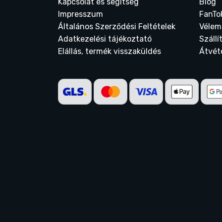
Kapcsolat és segítség
Blog
Impresszum
FanTo
Általános Szerződési Feltételek
Vélem
Adatkezelési tájékoztató
Szállí
Elállás, termék visszaküldés
Átvét