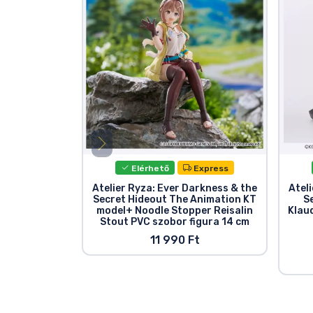
Elérhető
Express
Atelier Ryza: Ever Darkness & the
Atel
Secret Hideout The Animation KT
S
model+ Noodle Stopper Reisalin
Klau
Stout PVC szobor figura 14 cm
11 990 Ft