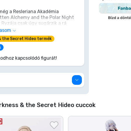
, még a Resleriana Akadémia
tten Alchemy and the Polar Night
 Ryzája csak úgy sugárzik a rá
 1/7 méretarányú szépség, pálcával a
vasom
kímiai ragyogás szikrája, készen
& the Secret Hideo termék
gyűjteményedből. Ideje egy új,
z – ez a mestermű egy olyan
ú
odhoz kapcsolódó figurát!
rkness & the Secret Hideo cuccok