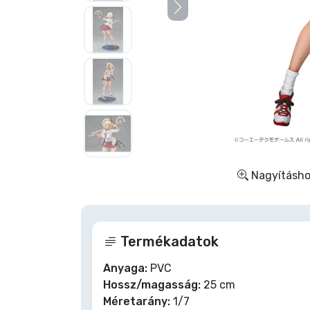
Szállítás és fizetés
Sorozatos cuccok
Filmes cuccok
Mesés cuccok
Animés cuccok
Nagyításhoz
Gamer cuccok
Termékadatok
Sportos cuccok
Anyaga:
PVC
Hossz/magasság:
25 cm
Zenés cuccok
Méretarány:
1/7