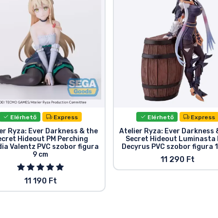
Elérhető
Express
Elérhető
Express
ier Ryza: Ever Darkness & the
Atelier Ryza: Ever Darkness 
ecret Hideout PM Perching
Secret Hideout Luminasta 
dia Valentz PVC szobor figura
Decyrus PVC szobor figura 
9 cm
11 290 Ft
11 190 Ft