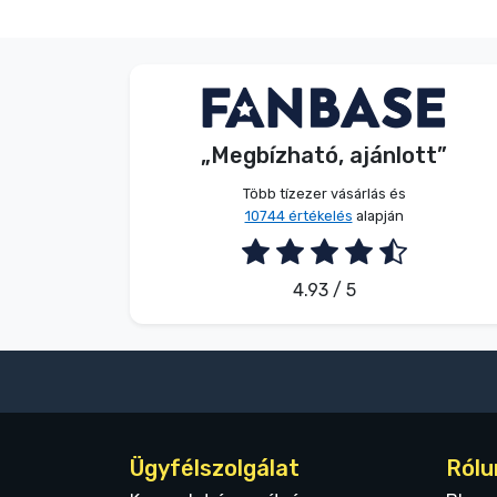
Név nélkül
Vásárló
„Megbízható, ajánlott”
2026. 08. 07.
Több tízezer vásárlás és
10744 értékelés
alapján
4.93 / 5
Ügyfélszolgálat
Rólu