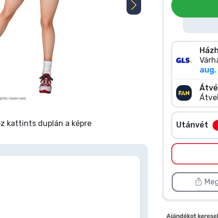
Házh
Várha
aug. 
Átvé
Átve
 kattints duplán a képre
Utánvét
Meg