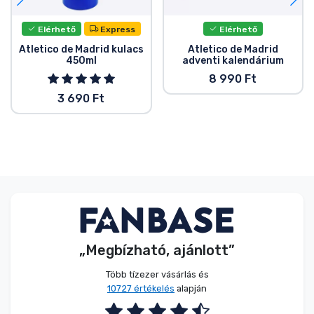
Elérhető
Express
Elérhető
Atletico de Madrid kulacs
Atletico de Madrid
450ml
adventi kalendárium
8 990 Ft
3 690 Ft
„Megbízható, ajánlott”
Több tízezer vásárlás és
10727 értékelés
alapján