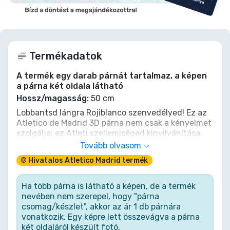
Termékadatok
A termék egy darab párnát tartalmaz, a képen
a párna két oldala látható
Hossz/magasság:
50 cm
Lobbantsd lángra Rojiblanco szenvedélyed! Ez az
Atletico de Madrid 3D párna nem csak a kényelmet
szolgálja; ez Atleti szellemiséged kinyilvánítása.
Érezd a Metropolitano energiáját, miközben hősies
Tovább olvasom
győzelmekről álmodsz vagy az utolsó perces
© Hivatalos Atletico Madrid termék
gólokat ünnepeled. Pihenj bajnokként, és hagyd,
hogy Atleti büszkeséged betöltse a szobát!
Szerezd meg a tiédet, őrizd a piros-fehér lángot,
Ha több párna is látható a képen, de a termék
és kiáltsd: Aúpa Atleti!
nevében nem szerepel, hogy "párna
csomag/készlet", akkor az ár 1 db párnára
vonatkozik. Egy képre lett összevágva a párna
két oldaláról készült fotó.