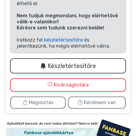
Zenés cuccok
érhető el.
Nem tudjuk megmondani, hogy elérhetővé
Terméktípusok
válik-e valamikor!
Kérésre sem tudunk szerezni belőle!
Márkák
Iratkozz fel
készletértesítőre
és
jelentkezünk, ha mégis elérhetővé válna.
Készletértesítőre
Kívánságlistára
Megosztás
Kérdésem van