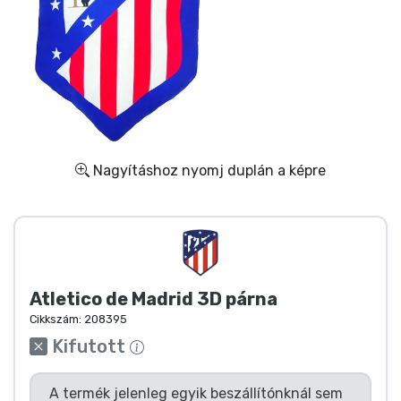
Ajándékkártya
Szállítás és fizetés
Sorozatos cuccok
Filmes cuccok
Nagyításhoz nyomj duplán a képre
Mesés cuccok
Animés cuccok
Atletico de Madrid 3D párna
Gamer cuccok
Cikkszám:
208395
Kifutott
Sportos cuccok
A termék jelenleg egyik beszállítónknál sem