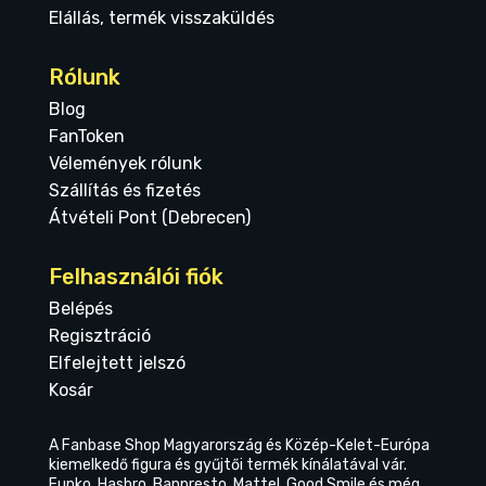
Elállás, termék visszaküldés
Rólunk
Blog
FanToken
Vélemények rólunk
Szállítás és fizetés
Átvételi Pont (Debrecen)
Felhasználói fiók
Belépés
Regisztráció
Elfelejtett jelszó
Kosár
A Fanbase Shop Magyarország és Közép-Kelet-Európa
kiemelkedő figura és gyűjtői termék kínálatával vár.
Funko, Hasbro, Banpresto, Mattel, Good Smile és még