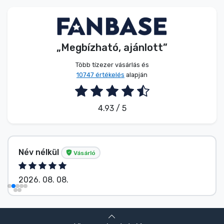
Zenés cuccok
Terméktípusok
„Megbízható, ajánlott”
Márkák
Több tízezer vásárlás és
10747 értékelés
alapján
4.93 / 5
Név nélkül
Vásárló
2026. 08. 08.