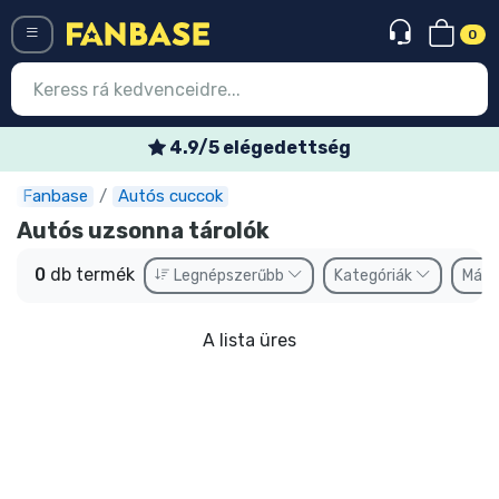
0
Menü
4.9/5 elégedettség
Fanbase
Autós cuccok
Belépés
Regisztráció
Autós uzsonna tárolók
Legújabb cuccok
0
db termék
Legnépszerűbb
Kategóriák
Márk
Akciós ajánlatok
A lista üres
Express szállítás
Előrendelhető cuccok
Outlet cuccok