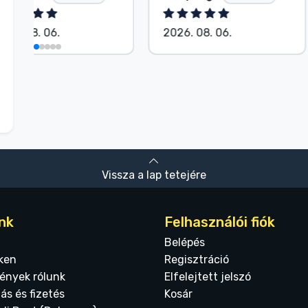
2026. 08. 06.
2026. 08. 06.
Vissza a lap tetejére
nk
Felhasználói fiók
Belépés
ken
Regisztráció
ények rólunk
Elfelejtett jelszó
tás és fizetés
Kosár