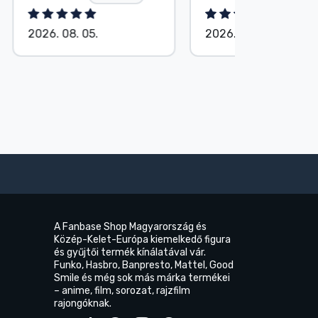
2026. 08. 06.
2026. 08.
A Fanbase Shop Magyarország és
Közép-Kelet-Európa kiemelkedő figura
és gyűjtői termék kínálatával vár.
Funko, Hasbro, Banpresto, Mattel, Good
Smile és még sok más márka termékei
– anime, film, sorozat, rajzfilm
rajongóknak.