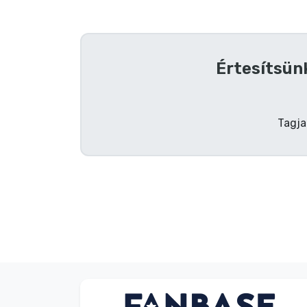
Szállítás és fizetés
Sorozatos cuccok
Értesítsünk
Filmes cuccok
Tagja
Mesés cuccok
Animés cuccok
Gamer cuccok
Sportos cuccok
Zenés cuccok