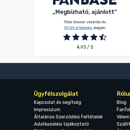
Terméktípusok
„Megbízható, ajánlott”
Több tízezer vásárlás és
Márkák
10729 értékelés
alapján
4.93 / 5
Ügyfélszolgálat
Rólu
Kapcsolat és segítség
Blog
Impresszum
FanTo
Általános Szerződési Feltételek
Vélem
Adatkezelési tájékoztató
Szállí