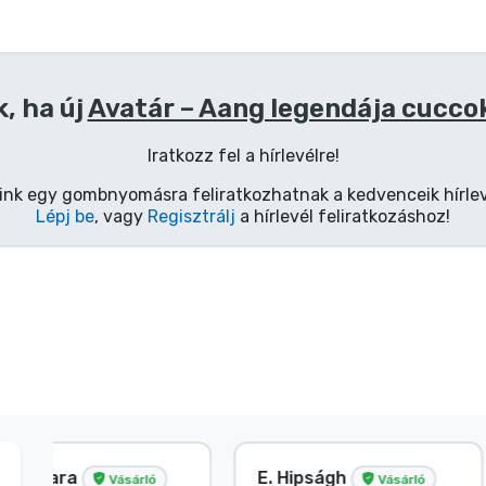
, ha új
Avatár – Aang legendája cucco
Iratkozz fel a hírlevélre!
ink egy gombnyomásra feliratkozhatnak a kedvenceik hírlev
Lépj be
, vagy
Regisztrálj
a hírlevél feliratkozáshoz!
V. Éva
S. Barbara
Vásárló
Vá