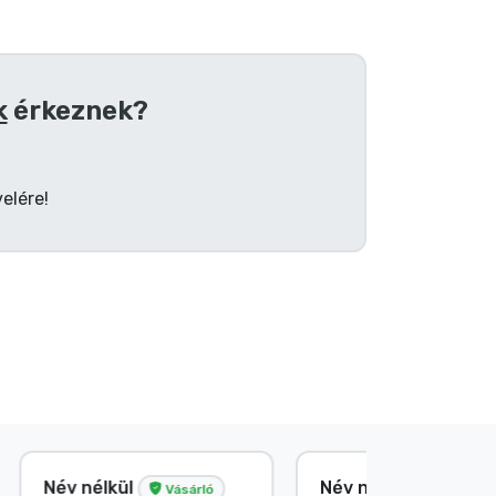
k
érkeznek?
elére!
E. Hipságh
Név nélk
sárló
Vásárló