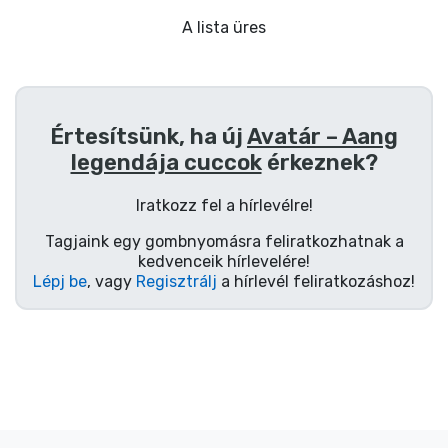
Ajándékkártya
A lista üres
Szállítás és fizetés
Sorozatos cuccok
Értesítsünk, ha új
Avatár – Aang
legendája cuccok
érkeznek?
Filmes cuccok
Iratkozz fel a hírlevélre!
Mesés cuccok
Tagjaink egy gombnyomásra feliratkozhatnak a
kedvenceik hírlevelére!
Animés cuccok
Lépj be
, vagy
Regisztrálj
a hírlevél feliratkozáshoz!
Gamer cuccok
Sportos cuccok