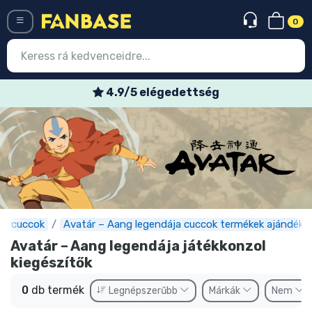
0
Menü
4.9/5 elégedettség
Belépés
Regisztráció
Legújabb cuccok
Akciós ajánlatok
Express szállítás
s cuccok
Avatár – Aang legendája cuccok termékek ajándéko
Avatár – Aang legendája játékkonzol
Előrendelhető cuccok
kiegészítők
Outlet cuccok
0
db termék
Legnépszerűbb
Márkák
Nem