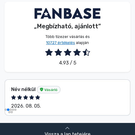
Zenés cuccok
Terméktípusok
„Megbízható, ajánlott”
Több tízezer vásárlás és
Márkák
10727 értékelés
alapján
4.93 / 5
Név nélkül
Vásárló
2026. 08. 05.
Vissza a lap tetejére