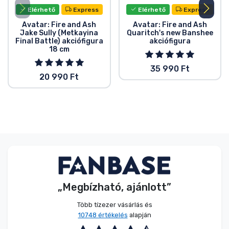
Elérhető
Express
Elérhető
Express
Avatar: Fire and Ash
Avatar: Fire and Ash
Jake Sully (Metkayina
Quaritch's new Banshee
Final Battle) akciófigura
akciófigura
18 cm
35 990 Ft
20 990 Ft
„Megbízható, ajánlott”
Több tízezer vásárlás és
10748 értékelés
alapján