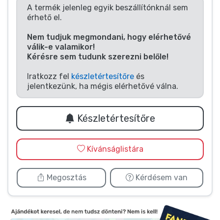
Zenés cuccok
A termék jelenleg egyik beszállítónknál sem
érhető el.
Terméktípusok
Nem tudjuk megmondani, hogy elérhetővé
válik-e valamikor!
Kérésre sem tudunk szerezni belőle!
Márkák
Iratkozz fel
készletértesítőre
és
jelentkezünk, ha mégis elérhetővé válna.
Készletértesítőre
Kívánságlistára
Megosztás
Kérdésem van