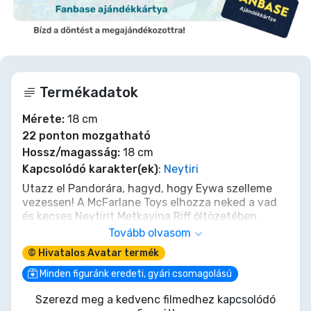
Termékadatok
Mérete:
18 cm
22 ponton mozgatható
Hossz/magasság:
18 cm
Kapcsolódó karakter(ek)
:
Neytiri
Utazz el Pandorára, hagyd, hogy Eywa szelleme
vezessen! A McFarlane Toys elhozza neked a vad
és kecses Neytirit Metkayina Riff öltözetében.
Ennek a 18 cm-es akciófigurának minden részlete
Tovább olvasom
tökéletesen megragadja az Omaticaya harcos vad
© Hivatalos Avatar termék
szépségét és rendíthetetlen elszántságát. Add
Neytirit gyűjteményedhez, és hagyd, hogy őrizze
Minden figuránk eredeti, gyári csomagolású
világodat, a kapcsolat és a védelem csendes
Szerezd meg a kedvenc filmedhez kapcsolódó
ígéretét. Az utad a Víz útjára most kezdődik!