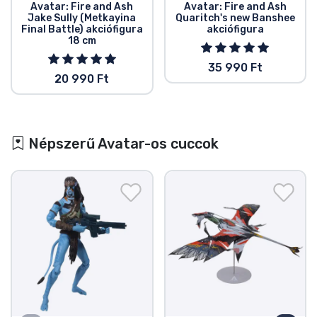
Avatar: Fire and Ash
Avatar: Fire and Ash
Jake Sully (Metkayina
Quaritch's new Banshee
Final Battle) akciófigura
akciófigura
18 cm
35 990 Ft
20 990 Ft
Népszerű Avatar-os cuccok