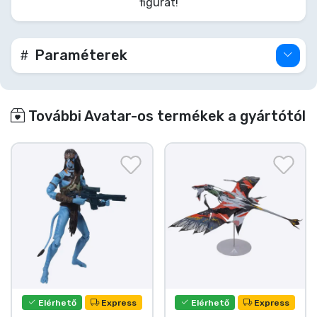
figurát!
Paraméterek
További Avatar-os termékek a gyártótól
Elérhető
Express
Elérhető
Express