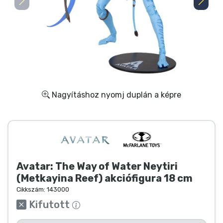
Ajándékkártya
Szállítás és fizetés
Sorozatos cuccok
Filmes cuccok
Nagyításhoz nyomj duplán a képre
Mesés cuccok
Animés cuccok
Avatar: The Way of Water Neytiri
Gamer cuccok
(Metkayina Reef) akciófigura 18 cm
Cikkszám:
143000
Sportos cuccok
Kifutott