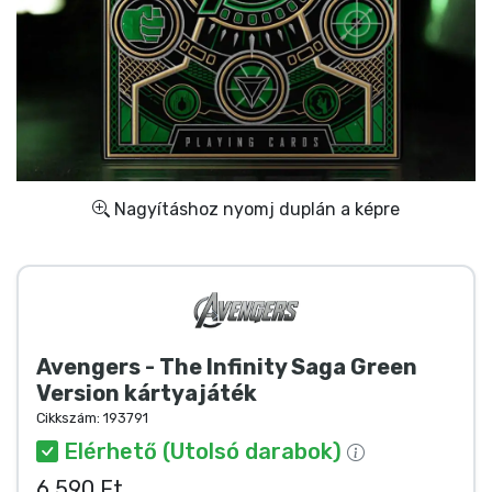
Ajándékkártya
Szállítás és fizetés
Sorozatos cuccok
Filmes cuccok
Nagyításhoz nyomj duplán a képre
Mesés cuccok
Animés cuccok
Avengers - The Infinity Saga Green
Gamer cuccok
Version kártyajáték
Cikkszám:
193791
Sportos cuccok
Elérhető (Utolsó darabok)
6 590 Ft