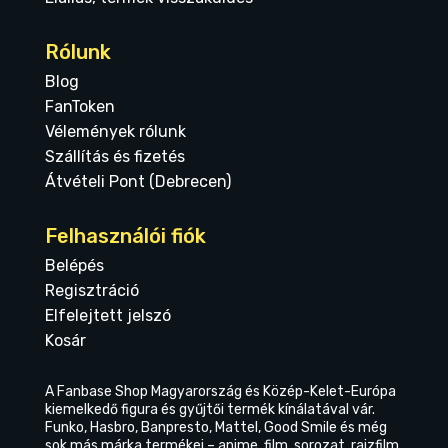
Rólunk
Blog
FanToken
Vélemények rólunk
Szállítás és fizetés
Átvételi Pont (Debrecen)
Felhasználói fiók
Belépés
Regisztráció
Elfelejtett jelszó
Kosár
A Fanbase Shop Magyarország és Közép-Kelet-Európa
kiemelkedő figura és gyűjtői termék kínálatával vár.
Funko, Hasbro, Banpresto, Mattel, Good Smile és még
sok más márka termékei – anime, film, sorozat, rajzfilm