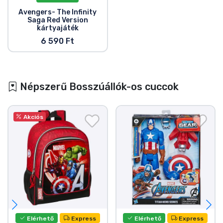
Avengers- The Infinity
Saga Red Version
kártyajáték
6 590 Ft
Népszerű Bosszúállók-os cuccok
Akciós
Elérhető
Express
Elérhető
Express