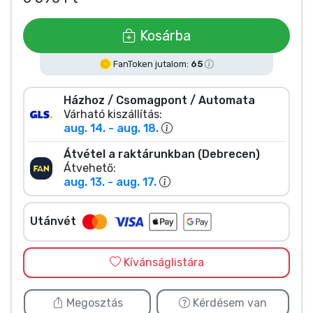
Zenés cuccok
Kosárba
Terméktípusok
FanToken jutalom:
65
Márkák
Házhoz / Csomagpont / Automata
Várható kiszállítás:
aug. 14. - aug. 18.
Átvétel a raktárunkban (Debrecen)
Átvehető:
aug. 13. - aug. 17.
Utánvét
Kívánságlistára
Megosztás
Kérdésem van