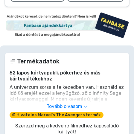
Termékadatok
52 lapos kártyapakli, pókerhez és más
kártyajátékokhoz
A univerzum sorsa a te kezedben van. Használd az
Idő Kő erejét ezzel a lenyűgöző, zöld Infinity Saga
kártyacsomaggal. Minden keverés újraírja a
valóságot, legendás hősöket és gonosztevőket
Tovább olvasom
idézve a játékasztalhoz. Ez nem csupán egy
© Hivatalos Marvel's The Avengers termék
kártyapakli, hanem egy ereklye a legnagyobb
rajongóknak. Készen állsz, hogy te alakítsd a
Szerezd meg a kedvenc filmedhez kapcsolódó
Végjátékot? Gyűjtsd össze a paklid!
kártyát!