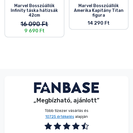
Marvel Bosszúállók
Marvel Bosszúállók
Infinity táska hátizsák
Amerika Kapitány Titan
42cm
figura
14 290 Ft
16 090 Ft
9 690 Ft
„Megbízható, ajánlott”
Több tízezer vásárlás és
10725 értékelés
alapján