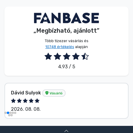
Zenés cuccok
Terméktípusok
„Megbízható, ajánlott”
Márkák
Több tízezer vásárlás és
10748 értékelés
alapján
4.93 / 5
Dávid Sulyok
Vásárló
2026. 08. 08.