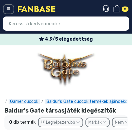
0
Menü
4.9/5 elégedettség
Belépés
Regisztráció
Legújabb cuccok
Akciós ajánlatok
Express szállítás
e
Gamer cuccok
Baldur's Gate cuccok termékek ajándékok
Előrendelhető cuccok
Baldur's Gate társasjáték kiegészítők
Outlet cuccok
0
db termék
Legnépszerűbb
Márkák
Nem