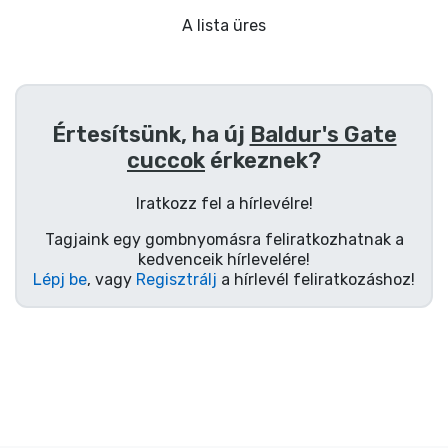
Ajándékkártya
A lista üres
Szállítás és fizetés
Sorozatos cuccok
Értesítsünk, ha új
Baldur's Gate
cuccok
érkeznek?
Filmes cuccok
Iratkozz fel a hírlevélre!
Mesés cuccok
Tagjaink egy gombnyomásra feliratkozhatnak a
kedvenceik hírlevelére!
Animés cuccok
Lépj be
, vagy
Regisztrálj
a hírlevél feliratkozáshoz!
Gamer cuccok
Sportos cuccok