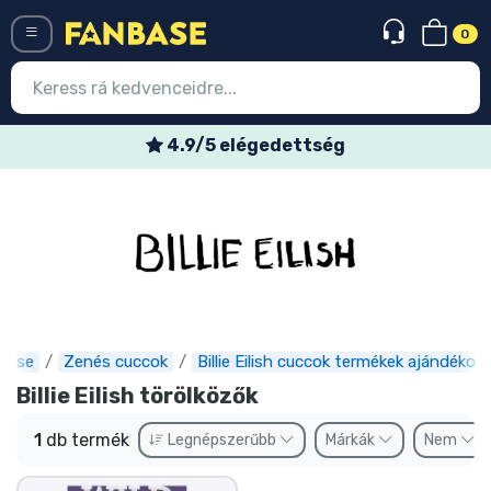
0
Menü
4.9/5 elégedettség
Belépés
Regisztráció
Legújabb cuccok
Akciós ajánlatok
Express szállítás
base
Zenés cuccok
Billie Eilish cuccok termékek ajándékok
Billie Eilish törölközők
Előrendelhető cuccok
1
db termék
Legnépszerűbb
Márkák
Nem
Outlet cuccok