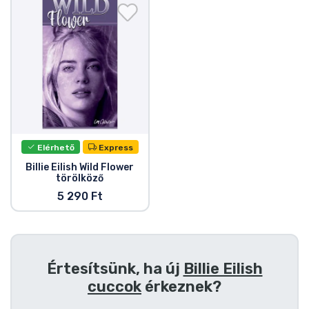
Ajándékkártya
Szállítás és fizetés
Sorozatos cuccok
Filmes cuccok
Elérhető
Express
Mesés cuccok
Billie Eilish Wild Flower
törölköző
Animés cuccok
5 290 Ft
Gamer cuccok
Értesítsünk, ha új
Billie Eilish
Sportos cuccok
cuccok
érkeznek?