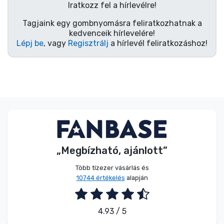
Zenés cuccok
Iratkozz fel a hírlevélre!
Tagjaink egy gombnyomásra feliratkozhatnak a
kedvenceik hírlevelére!
Terméktípusok
Lépj be
, vagy
Regisztrálj
a hírlevél feliratkozáshoz!
Márkák
„Megbízható, ajánlott”
Több tízezer vásárlás és
10744 értékelés
alapján
4.93 / 5