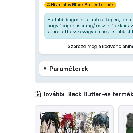
© Hivatalos Black Butler termék
Terméktípusok
Ha több bögre is látható a képen, de 
hogy "bögre csomag/készlet", akkor az
Márkák
képre lett összevágva a bögre több old
Szerezd meg a kedvenc anim
Paraméterek
További Black Butler-es termék