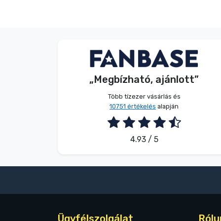
Név nélkül
Vásárló
„Megbízható, ajánlott”
2026. 08. 09.
Több tízezer vásárlás és
10751 értékelés
alapján
4.93 / 5
Ügyfélszolgálat
Rólu