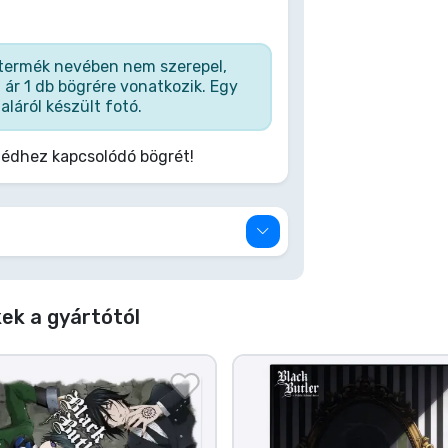
a termék nevében nem szerepel,
 ár 1 db bögrére vonatkozik. Egy
aláról készült fotó.
édhez kapcsolódó bögrét!
ek a gyártótól