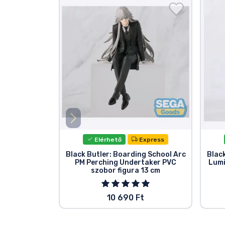
Elérhető
Express
Black Butler: Boarding School Arc
Blac
PM Perching Undertaker PVC
Lumi
szobor figura 13 cm
10 690 Ft