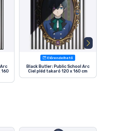
Előrendelhető
Elér
 Arc
Black Butler: Public School Arc
Black Butle
x 160
Ciel pléd takaró 120 x 160 cm
Akril kulcs