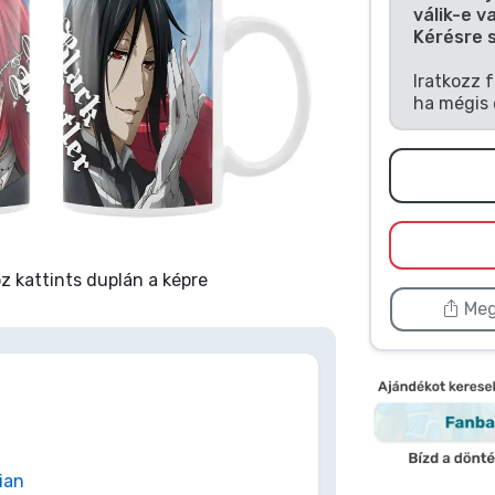
válik-e v
Kérésre 
Iratkozz 
ha mégis 
 kattints duplán a képre
Meg
ian