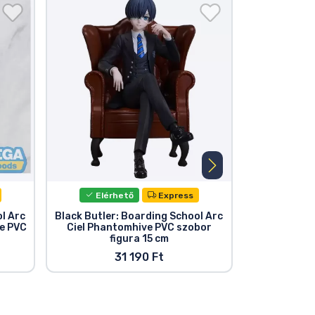
Elérhető
Express
Elér
l Arc
Black Butler: Boarding School Arc
Black Butler 
e PVC
Ciel Phantomhive PVC szobor
figura 15 cm
31 190 Ft