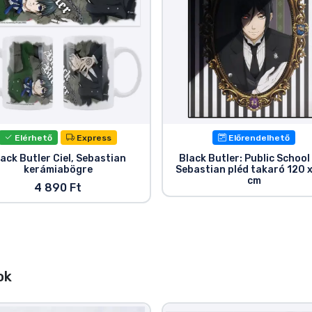
Elérhető
Express
Előrendelhető
ack Butler Ciel, Sebastian
Black Butler: Public School
kerámiabögre
Sebastian pléd takaró 120 
cm
4 890 Ft
ok