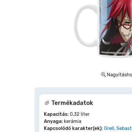
Szállítás és fizetés
Sorozatos cuccok
Filmes cuccok
Mesés cuccok
Animés cuccok
Nagyításhoz
Gamer cuccok
Termékadatok
Sportos cuccok
Kapacitás:
0,32 liter
Anyaga:
kerámia
Zenés cuccok
Kapcsolódó karakter(ek)
:
Grell
,
Sebast