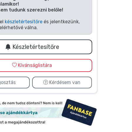
alamikor!
sem tudunk szerezni belőle!
fel
készletértesítőre
és jelentkezünk,
elérhetővé válna.
Készletértesítőre
Kívánságlistára
osztás
Kérdésem van