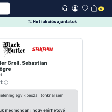
0
Heti akciós ajánlatok
ler Grell, Sebastian
ögre
94
tt
jelenleg egyik beszállítónknál sem
uk megmondani, hogy elérhetővé