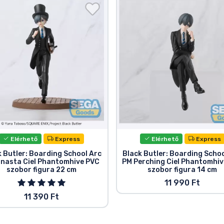
Elérhető
Express
Elérhető
Express
k Butler: Boarding School Arc
Black Butler: Boarding Schoo
nasta Ciel Phantomhive PVC
PM Perching Ciel Phantomhiv
szobor figura 22 cm
szobor figura 14 cm
11 990 Ft
11 390 Ft