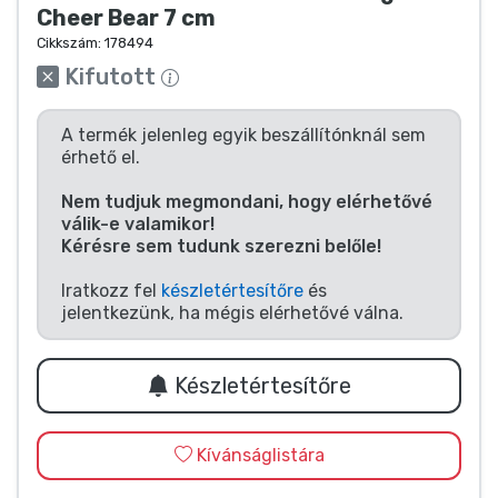
Zenés cuccok
Cheer Bear 7 cm
Cikkszám:
178494
Kifutott
Terméktípusok
A termék jelenleg egyik beszállítónknál sem
Márkák
érhető el.
Nem tudjuk megmondani, hogy elérhetővé
válik-e valamikor!
Kérésre sem tudunk szerezni belőle!
Iratkozz fel
készletértesítőre
és
jelentkezünk, ha mégis elérhetővé válna.
Készletértesítőre
Kívánságlistára