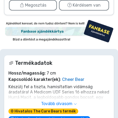
Megosztás
Kérdésem van
Termékadatok
Hossz/magasság:
7 cm
Kapcsolódó karakter(ek)
:
Cheer Bear
Készülj fel a tiszta, hamisítatlan vidámság
áradatára! A Medicom UDF Series 16 elhozza neked
Hurrá Macit, a legboldogabb gondos bocsot, egy
elbűvölő 7 cm-es mini figura formájában.
Tovább olvasom
Jellegzetes szivárványos pocakjelvényével
© Hivatalos The Care Bears termék
ragyogva készen áll, hogy örömet terjesszen és