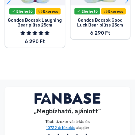
Elérhető
Express
Elérhető
Express
Gondos Bocsok Laughing
Gondos Bocsok Good
Bear plüss 25cm
Luck Bear plüss 25cm
6 290 Ft
6 290 Ft
„Megbízható, ajánlott”
Több tízezer vásárlás és
10732 értékelés
alapján