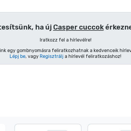
tesítsünk, ha új
Casper cuccok
érkezn
Iratkozz fel a hírlevélre!
ink egy gombnyomásra feliratkozhatnak a kedvenceik hírlev
Lépj be
, vagy
Regisztrálj
a hírlevél feliratkozáshoz!