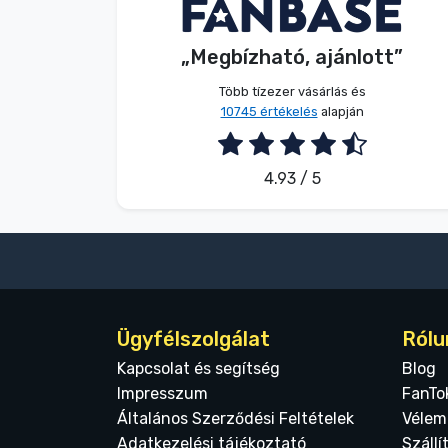
Név nélkül
Vásárló
Terméktípusok
„Megbízható, ajánlott”
2026. 08. 08.
Márkák
Több tízezer vásárlás és
10745 értékelés
alapján
4.93 / 5
Ügyfélszolgálat
Rólu
Kapcsolat és segítség
Blog
Impresszum
FanTo
Általános Szerződési Feltételek
Vélem
Adatkezelési tájékoztató
Szállí