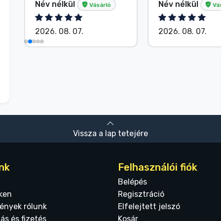
Név nélkül
Név nélkül
Vásárló
Vá
2026. 08. 07.
2026. 08. 07.
Vissza a lap tetejére
nk
Felhasználói fiók
Belépés
ken
Regisztráció
ények rólunk
Elfelejtett jelszó
tás és fizetés
Kosár