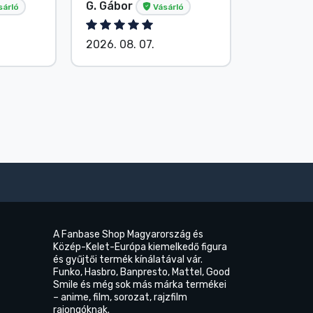
G. Gábor
P. Veron
sárló
Vásárló
2026. 08. 07.
2026. 08.
A Fanbase Shop Magyarország és
Közép-Kelet-Európa kiemelkedő figura
és gyűjtői termék kínálatával vár.
Funko, Hasbro, Banpresto, Mattel, Good
Smile és még sok más márka termékei
– anime, film, sorozat, rajzfilm
rajongóknak.