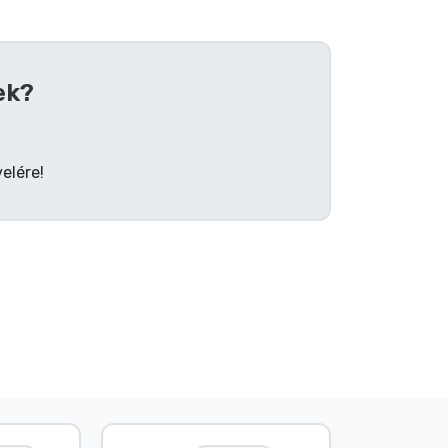
ek?
elére!