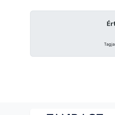
Szállítás és fizetés
Sorozatos cuccok
Ér
Filmes cuccok
Tagja
Mesés cuccok
Animés cuccok
Gamer cuccok
Sportos cuccok
Zenés cuccok