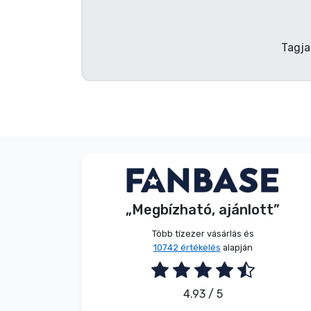
Terméktípusok
Tagja
Márkák
Név nélkül
Vásárló
„Megbízható, ajánlott”
2026. 08. 07.
Több tízezer vásárlás és
10742 értékelés
alapján
4.93 / 5