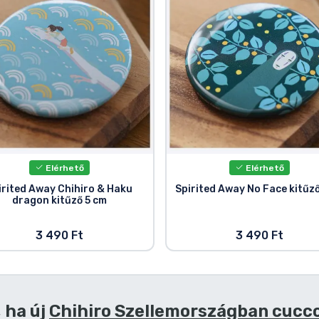
Elérhető
Elérhető
irited Away Chihiro & Haku
Spirited Away No Face kitűző
dragon kitűző 5 cm
3 490 Ft
3 490 Ft
 ha új
Chihiro Szellemországban cucc