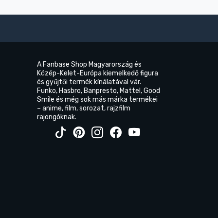
A Fanbase Shop Magyarország és
Közép-Kelet-Európa kiemelkedő figura
és gyűjtői termék kínálatával vár.
Funko, Hasbro, Banpresto, Mattel, Good
Smile és még sok más márka termékei
– anime, film, sorozat, rajzfilm
rajongóknak.