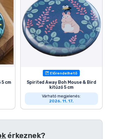
Előrendelhető
 5 cm
Spirited Away Boh Mouse & Bird
kitűző 5 cm
Várható megjelenés:
2026. 11. 17.
ok
érkeznek?