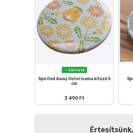
Szállítás és fizetés
Sorozatos cuccok
Filmes cuccok
Mesés cuccok
Elérhető
Animés cuccok
Spirited Away Ootorisama kitűző 5
Sp
cm
Gamer cuccok
3 490 Ft
Sportos cuccok
Zenés cuccok
Értesítsünk,