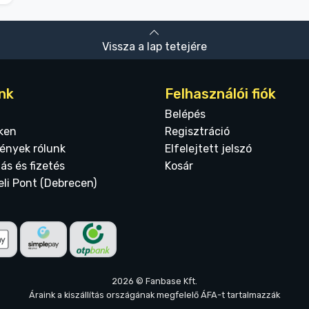
Vissza a lap tetejére
nk
Felhasználói fiók
Belépés
ken
Regisztráció
ények rólunk
Elfelejtett jelszó
tás és fizetés
Kosár
eli Pont (Debrecen)
2026 © Fanbase Kft.
Áraink a kiszállítás országának megfelelő ÁFA-t tartalmazzák