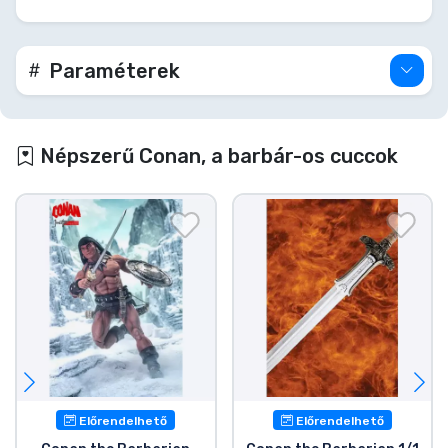
- 1 x Pár ökölbe szorított kéz
- 1 x Pár fogó kéz
- 1 x Pár nyitott kéz
Paraméterek
Népszerű Conan, a barbár-os cuccok
Előrendelhető
Előrendelhető