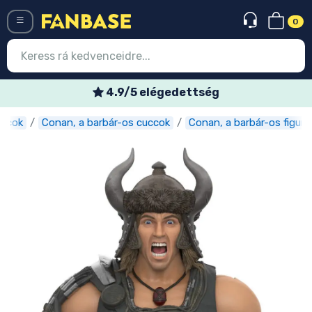
0
Menü
Heti akciós ajánlatok
uccok
Conan, a barbár-os cuccok
Conan, a barbár-os figurá
Belépés
Regisztráció
Legújabb cuccok
Akciós ajánlatok
Express szállítás
Előrendelhető cuccok
Outlet cuccok