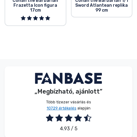
Conan the Barbarian
Conan the Barbarian 1/1
Frazetta Icon figura
Sword Atlantean replika
17cm
99 cm
„Megbízható, ajánlott”
Több tízezer vásárlás és
10729 értékelés
alapján
4.93 / 5