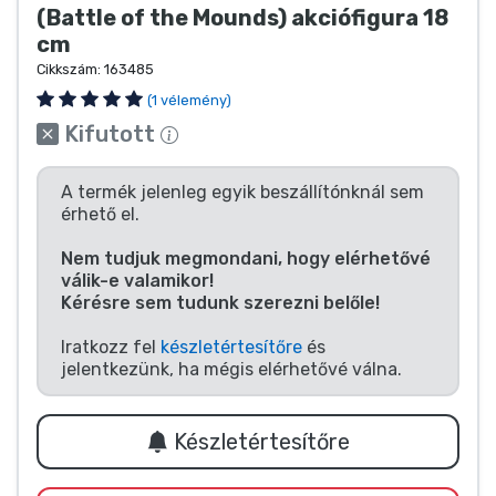
Zenés cuccok
(Battle of the Mounds) akciófigura 18
cm
Cikkszám:
163485
Terméktípusok
(1 vélemény)
Kifutott
Márkák
A termék jelenleg egyik beszállítónknál sem
érhető el.
Nem tudjuk megmondani, hogy elérhetővé
válik-e valamikor!
Kérésre sem tudunk szerezni belőle!
Iratkozz fel
készletértesítőre
és
jelentkezünk, ha mégis elérhetővé válna.
Készletértesítőre