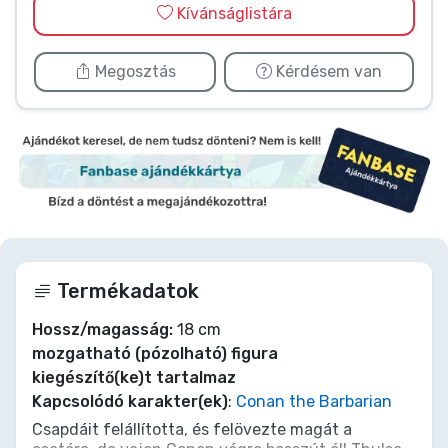
Kívánságlistára
Megosztás
Kérdésem van
Termékadatok
Hossz/magasság:
18 cm
mozgatható (pózolható) figura
kiegészítő(ke)t tartalmaz
Kapcsolódó karakter(ek)
:
Conan the Barbarian
Csapdáit felállította, és felövezte magát a