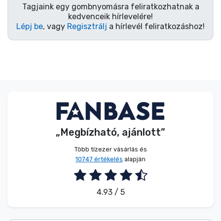
Tagjaink egy gombnyomásra feliratkozhatnak a
kedvenceik hírlevelére!
Lépj be
, vagy
Regisztrálj
a hírlevél feliratkozáshoz!
„Megbízható, ajánlott”
Több tízezer vásárlás és
10747 értékelés
alapján
4.93 / 5