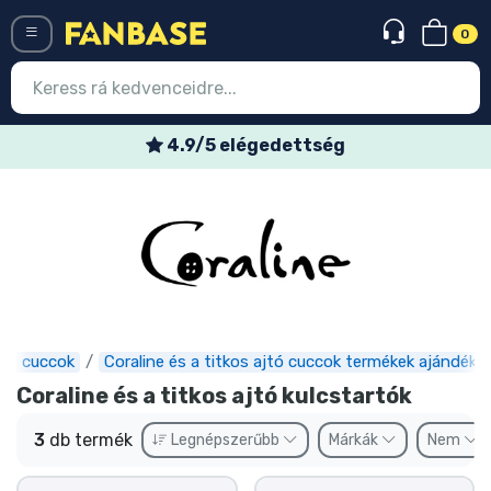
0
Menü
4.9/5 elégedettség
Belépés
Regisztráció
Legújabb cuccok
Akciós ajánlatok
Express szállítás
mes cuccok
Coraline és a titkos ajtó cuccok termékek ajándéko
Coraline és a titkos ajtó kulcstartók
Előrendelhető cuccok
3
db termék
Legnépszerűbb
Márkák
Nem
Outlet cuccok