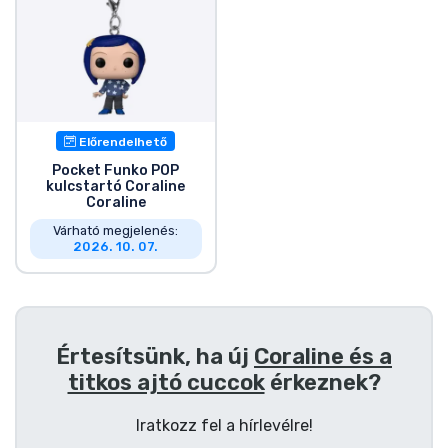
Zenés cuccok
Terméktípusok
Márkák
Előrendelhető
Pocket Funko POP
kulcstartó Coraline
Coraline
Várható megjelenés:
2026. 10. 07.
Értesítsünk, ha új
Coraline és a
titkos ajtó cuccok
érkeznek?
Iratkozz fel a hírlevélre!