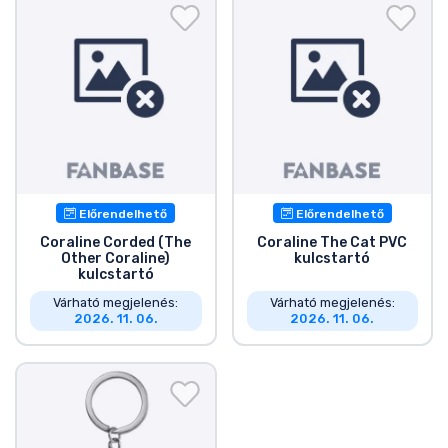
Ajándékkártya
Szállítás és fizetés
Sorozatos cuccok
Filmes cuccok
Előrendelhető
Előrendelhető
Mesés cuccok
Coraline Corded (The
Coraline The Cat PVC
Other Coraline)
kulcstartó
kulcstartó
Animés cuccok
Várható megjelenés:
Várható megjelenés:
2026. 11. 06.
2026. 11. 06.
Gamer cuccok
Sportos cuccok