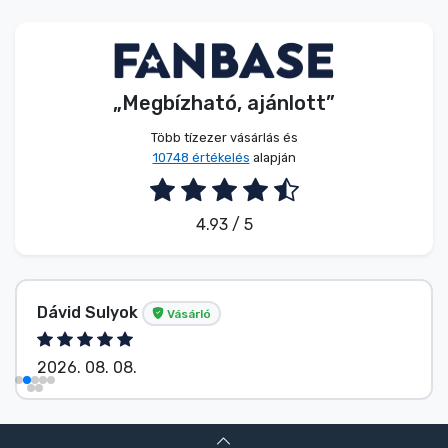
Zenés cuccok
Terméktípusok
„Megbízható, ajánlott”
Márkák
Több tízezer vásárlás és
10748 értékelés
alapján
4.93 / 5
Dávid Sulyok
Vásárló
2026. 08. 08.