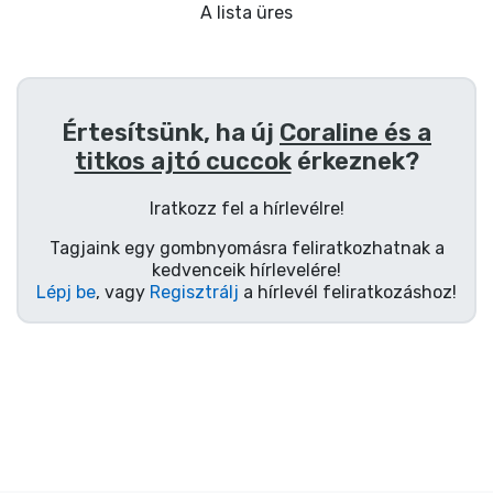
Ajándékkártya
A lista üres
Szállítás és fizetés
Sorozatos cuccok
Értesítsünk, ha új
Coraline és a
titkos ajtó cuccok
érkeznek?
Filmes cuccok
Iratkozz fel a hírlevélre!
Mesés cuccok
Tagjaink egy gombnyomásra feliratkozhatnak a
kedvenceik hírlevelére!
Lépj be
, vagy
Regisztrálj
a hírlevél feliratkozáshoz!
Animés cuccok
Gamer cuccok
Sportos cuccok