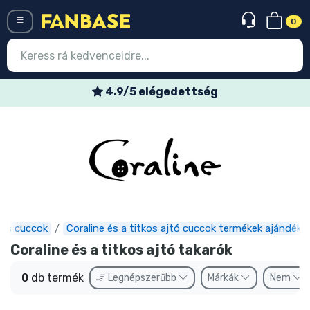
0
Menü
4.9/5 elégedettség
Belépés
Regisztráció
Legújabb cuccok
Akciós ajánlatok
Express szállítás
mes cuccok
Coraline és a titkos ajtó cuccok termékek ajándéko
Coraline és a titkos ajtó takarók
Előrendelhető cuccok
0
db termék
Legnépszerűbb
Márkák
Nem
Outlet cuccok