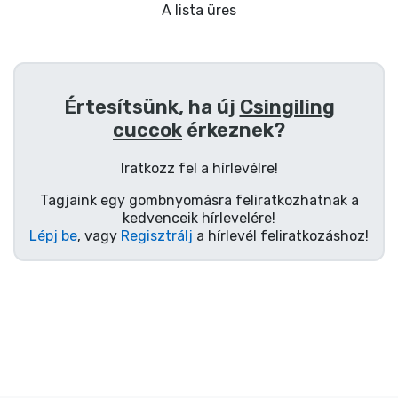
Ajándékkártya
A lista üres
Szállítás és fizetés
Sorozatos cuccok
Értesítsünk, ha új
Csingiling
cuccok
érkeznek?
Filmes cuccok
Iratkozz fel a hírlevélre!
Mesés cuccok
Tagjaink egy gombnyomásra feliratkozhatnak a
kedvenceik hírlevelére!
Lépj be
, vagy
Regisztrálj
a hírlevél feliratkozáshoz!
Animés cuccok
Gamer cuccok
Sportos cuccok