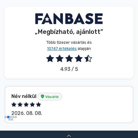
Zenés cuccok
Terméktípusok
„Megbízható, ajánlott”
Márkák
Több tízezer vásárlás és
10747 értékelés
alapján
4.93 / 5
Név nélkül
Vásárló
2026. 08. 08.