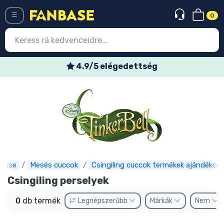
0
Menü
4.9/5 elégedettség
Belépés
Regisztráció
Legújabb cuccok
Akciós ajánlatok
Express szállítás
base
Mesés cuccok
Csingiling cuccok termékek ajándékok
Csingiling perselyek
Előrendelhető cuccok
0
db termék
Legnépszerűbb
Márkák
Nem
Outlet cuccok