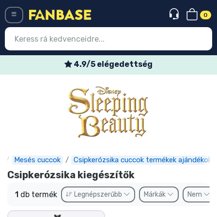
0
Menü
4.9/5 elégedettség
Belépés
Regisztráció
Legújabb cuccok
Akciós ajánlatok
Express szállítás
e
Mesés cuccok
Csipkerózsika cuccok termékek ajándékok
Csipkerózsika kiegészítők
Előrendelhető cuccok
1
db termék
Legnépszerűbb
Márkák
Nem
Outlet cuccok