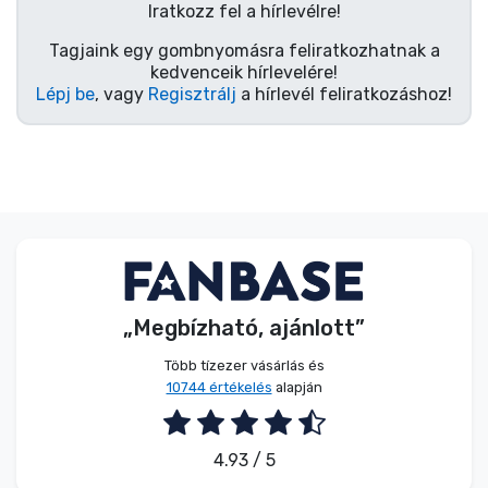
Zenés cuccok
Iratkozz fel a hírlevélre!
Tagjaink egy gombnyomásra feliratkozhatnak a
kedvenceik hírlevelére!
Terméktípusok
Lépj be
, vagy
Regisztrálj
a hírlevél feliratkozáshoz!
Márkák
„Megbízható, ajánlott”
Több tízezer vásárlás és
10744 értékelés
alapján
4.93 / 5