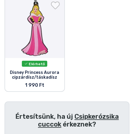
Ajándékkártya
Szállítás és fizetés
Sorozatos cuccok
Filmes cuccok
Elérhető
Mesés cuccok
Disney Princess Aurora
cipzárdísz/táskadísz
Animés cuccok
1 990 Ft
Gamer cuccok
Értesítsünk, ha új
Csipkerózsika
Sportos cuccok
cuccok
érkeznek?