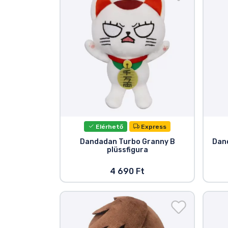
Szállítás és fizetés
Sorozatos cuccok
Filmes cuccok
Mesés cuccok
Animés cuccok
Elérhető
Express
Dandadan Turbo Granny B
Dan
plüssfigura
Gamer cuccok
4 690 Ft
Sportos cuccok
Zenés cuccok