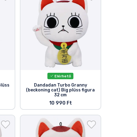
Elérhető
lüss
Dandadan Turbo Granny
(beckoning cat) Big plüss figura
32 cm
10 990 Ft