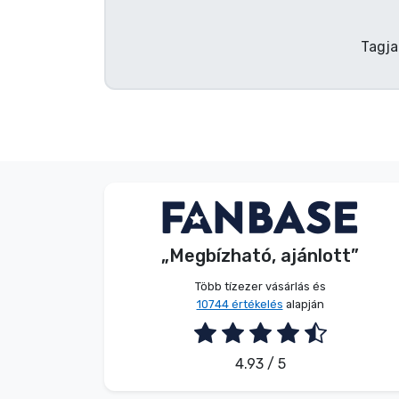
Tagja
Név nélkül
Vásárló
„Megbízható, ajánlott”
2026. 08. 07.
Több tízezer vásárlás és
10744 értékelés
alapján
4.93 / 5