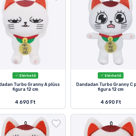
Elérhető
Elérhető
dadan Turbo Granny A plüss
Dandadan Turbo Granny C p
figura 12 cm
figura 12 cm
4 690 Ft
4 690 Ft