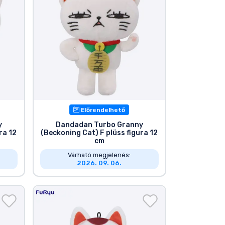
Előrendelhető
y
Dandadan Turbo Granny
ra 12
(Beckoning Cat) F plüss figura 12
cm
Várható megjelenés:
2026. 09. 06.