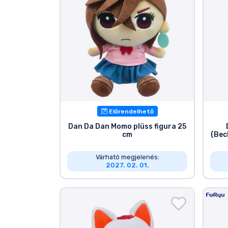
Terméktípusok
Márkák
Előrendelhető
Dan Da Dan Momo plüss figura 25
cm
(Bec
Várható megjelenés:
2027. 02. 01.