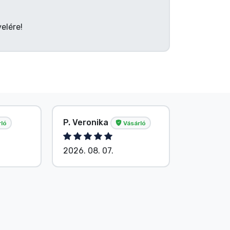
elére!
P. Veronika
Név nélk
ló
Vásárló
2026. 08. 07.
2026. 08.