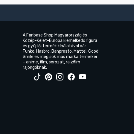
A Fanbase Shop Magyarország és
Közép-Kelet-Európa kiemelkedő figura
és gyűjtői termék kínálatával vár.
Funko, Hasbro, Banpresto, Mattel, Good
Smile és még sok más márka termékei
– anime, film, sorozat, rajzfilm
rajongóknak.