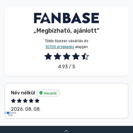
Zenés cuccok
Terméktípusok
„Megbízható, ajánlott”
Márkák
Több tízezer vásárlás és
10750 értékelés
alapján
4.93 / 5
Név nélkül
Vásárló
2026. 08. 08.