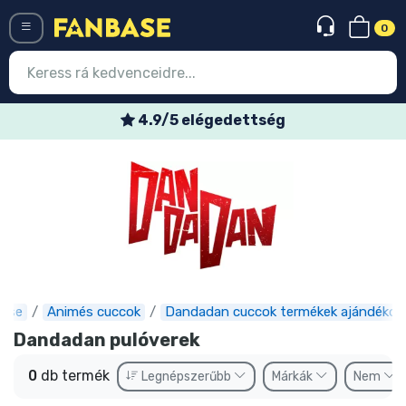
0
Menü
4.9/5 elégedettség
Belépés
Regisztráció
Legújabb cuccok
Akciós ajánlatok
Express szállítás
ase
Animés cuccok
Dandadan cuccok termékek ajándékok
Előrendelhető cuccok
Dandadan pulóverek
Outlet cuccok
0
db termék
Legnépszerűbb
Márkák
Nem