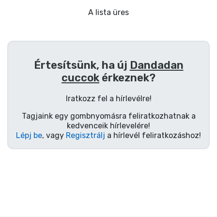
Ajándékkártya
A lista üres
Szállítás és fizetés
Sorozatos cuccok
Értesítsünk, ha új
Dandadan
cuccok
érkeznek?
Filmes cuccok
Iratkozz fel a hírlevélre!
Mesés cuccok
Tagjaink egy gombnyomásra feliratkozhatnak a
kedvenceik hírlevelére!
Animés cuccok
Lépj be
, vagy
Regisztrálj
a hírlevél feliratkozáshoz!
Gamer cuccok
Sportos cuccok