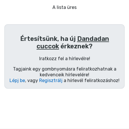
Ajándékkártya
A lista üres
Szállítás és fizetés
Sorozatos cuccok
Értesítsünk, ha új
Dandadan
cuccok
érkeznek?
Filmes cuccok
Iratkozz fel a hírlevélre!
Mesés cuccok
Tagjaink egy gombnyomásra feliratkozhatnak a
kedvenceik hírlevelére!
Animés cuccok
Lépj be
, vagy
Regisztrálj
a hírlevél feliratkozáshoz!
Gamer cuccok
Sportos cuccok