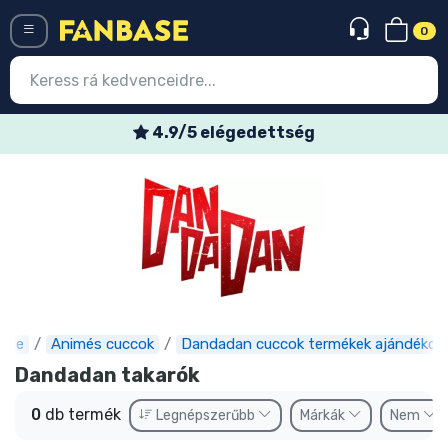
0
Menü
4.9/5 elégedettség
Belépés
Regisztráció
Legújabb cuccok
Akciós ajánlatok
Express szállítás
ase
Animés cuccok
Dandadan cuccok termékek ajándékok
Előrendelhető cuccok
Dandadan takarók
Outlet cuccok
0
db termék
Legnépszerűbb
Márkák
Nem