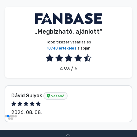
Zenés cuccok
Terméktípusok
„Megbízható, ajánlott”
Márkák
Több tízezer vásárlás és
10748 értékelés
alapján
4.93 / 5
Dávid Sulyok
Vásárló
2026. 08. 08.