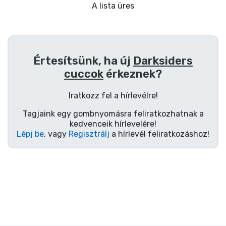
Ajándékkártya
A lista üres
Szállítás és fizetés
Sorozatos cuccok
Értesítsünk, ha új
Darksiders
cuccok
érkeznek?
Filmes cuccok
Iratkozz fel a hírlevélre!
Mesés cuccok
Tagjaink egy gombnyomásra feliratkozhatnak a
kedvenceik hírlevelére!
Lépj be
, vagy
Regisztrálj
a hírlevél feliratkozáshoz!
Animés cuccok
Gamer cuccok
Sportos cuccok