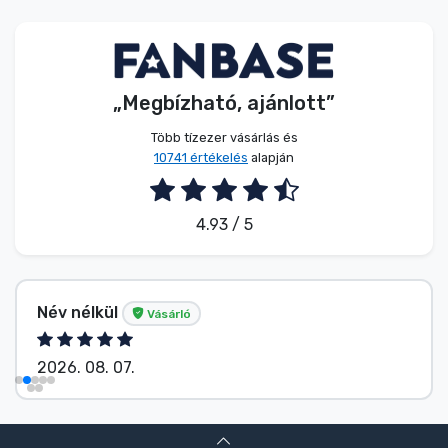
Zenés cuccok
Terméktípusok
„Megbízható, ajánlott”
Márkák
Több tízezer vásárlás és
10741 értékelés
alapján
4.93 / 5
Név nélkül
Vásárló
2026. 08. 07.