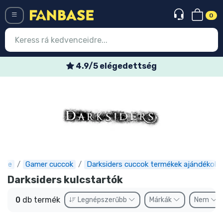
0
Menü
4.9/5 elégedettség
Belépés
Regisztráció
Legújabb cuccok
Akciós ajánlatok
Express szállítás
ase
Gamer cuccok
Darksiders cuccok termékek ajándékok
Darksiders kulcstartók
Előrendelhető cuccok
0
db termék
Legnépszerűbb
Márkák
Nem
Outlet cuccok