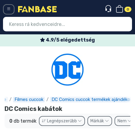
0
Menü
4.9/5 elégedettség
Belépés
Regisztráció
Legújabb cuccok
Akciós ajánlatok
Express szállítás
ase
Filmes cuccok
DC Comics cuccok termékek ajándékok
DC Comics kabátok
Előrendelhető cuccok
0
db termék
Legnépszerűbb
Márkák
Nem
Outlet cuccok