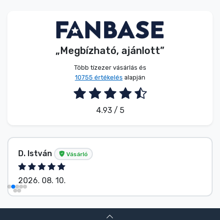
Zenés cuccok
Terméktípusok
„Megbízható, ajánlott”
Márkák
Több tízezer vásárlás és
10755 értékelés
alapján
4.93 / 5
D. István
Vásárló
2026. 08. 10.