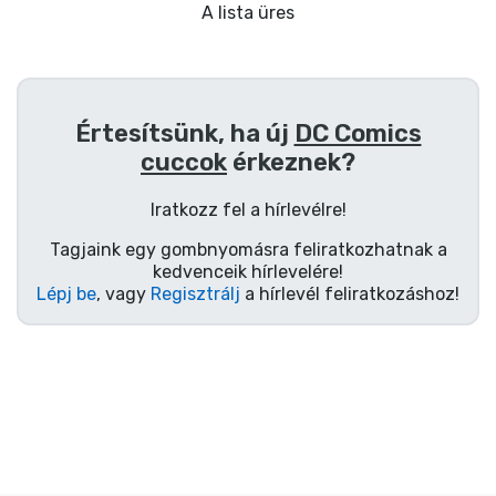
Ajándékkártya
A lista üres
Szállítás és fizetés
Sorozatos cuccok
Értesítsünk, ha új
DC Comics
cuccok
érkeznek?
Filmes cuccok
Iratkozz fel a hírlevélre!
Mesés cuccok
Tagjaink egy gombnyomásra feliratkozhatnak a
kedvenceik hírlevelére!
Lépj be
, vagy
Regisztrálj
a hírlevél feliratkozáshoz!
Animés cuccok
Gamer cuccok
Sportos cuccok