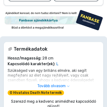
Termékadatok
Hossz/magasság:
28 cm
Kapcsolódó karakter(ek)
:
L
Szükséged van egy briliáns elmére, aki segít
megfejteni az élet nagy rejtélyeit, vagy csak
csendben figyeli, ahogy a kedvenc édességedet
majszolod? Ez a 28 cm-es L plüssfigura készen áll,
Tovább olvasom
hogy csatlakozzon a nyomozásodhoz. Ikonikus,
© Hivatalos Death Note termék
borzas megjelenésével és mindent látó szemével
tökéletes társ az éjszakába nyúló
Szerezd meg a kedvenc animédhez kapcsolódó
teóriagyártáshoz. Csempéssz egy kis zsenialitást a
plüsst!