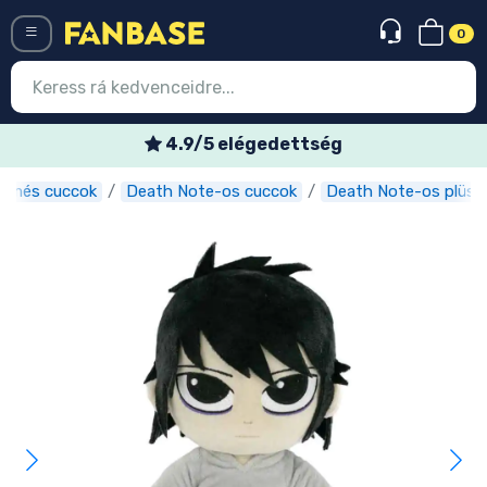
0
Menü
4.9/5 elégedettség
nimés cuccok
Death Note-os cuccok
Death Note-os plüss
Belépés
Regisztráció
Legújabb cuccok
Akciós ajánlatok
Express szállítás
Előrendelhető cuccok
Outlet cuccok