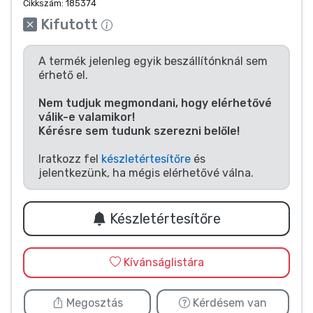
Zenés cuccok
Cikkszám:
185374
Kifutott
Terméktípusok
A termék jelenleg egyik beszállítónknál sem
érhető el.
Márkák
Nem tudjuk megmondani, hogy elérhetővé
válik-e valamikor!
Kérésre sem tudunk szerezni belőle!
Iratkozz fel
készletértesítőre
és
jelentkezünk, ha mégis elérhetővé válna.
Készletértesítőre
Kívánságlistára
Megosztás
Kérdésem van