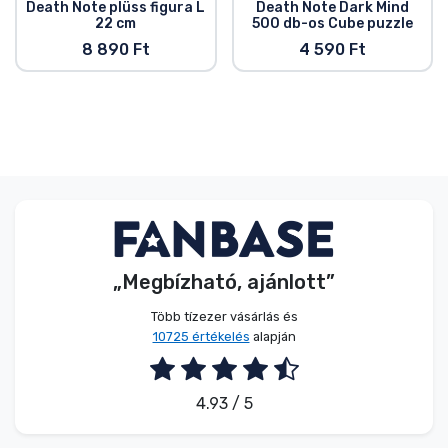
Death Note plüss figura L
Death Note Dark Mind
22 cm
500 db-os Cube puzzle
8 890 Ft
4 590 Ft
„Megbízható, ajánlott”
Több tízezer vásárlás és
10725 értékelés
alapján
4.93 / 5