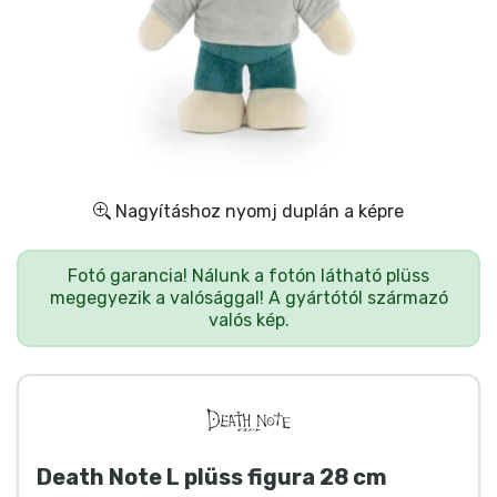
Ajándékkártya
Szállítás és fizetés
Sorozatos cuccok
Filmes cuccok
Nagyításhoz nyomj duplán a képre
Mesés cuccok
Fotó garancia! Nálunk a fotón látható plüss
megegyezik a valósággal! A gyártótól származó
Animés cuccok
valós kép.
Gamer cuccok
Sportos cuccok
Death Note L plüss figura 28 cm