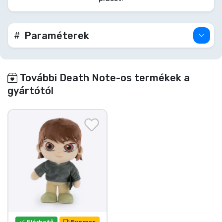
polcodra a Wammy-házból. Szerezd meg a világ
legjobb detektívjét, ehhez a küldetéshez nem kell
Halállista.
Paraméterek
További Death Note-os termékek a
gyártótól
Elérhető
Express