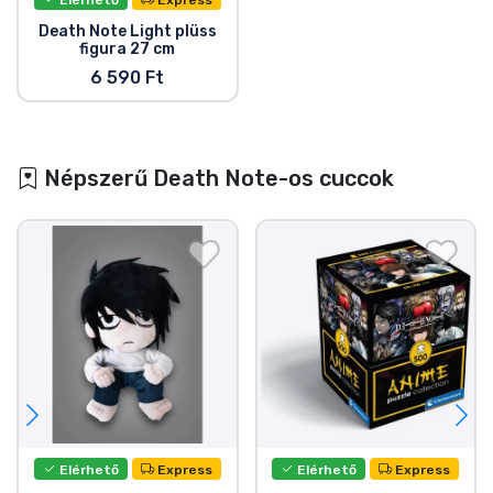
Death Note Light plüss
figura 27 cm
6 590 Ft
Népszerű Death Note-os cuccok
Elérhető
Express
Elérhető
Express