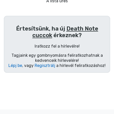
Ajándékkártya
A lista üres
Szállítás és fizetés
Értesítsünk, ha új
Death Note
Sorozatos cuccok
cuccok
érkeznek?
Filmes cuccok
Iratkozz fel a hírlevélre!
Tagjaink egy gombnyomásra feliratkozhatnak a
Mesés cuccok
kedvenceik hírlevelére!
Lépj be
, vagy
Regisztrálj
a hírlevél feliratkozáshoz!
Animés cuccok
Gamer cuccok
Sportos cuccok