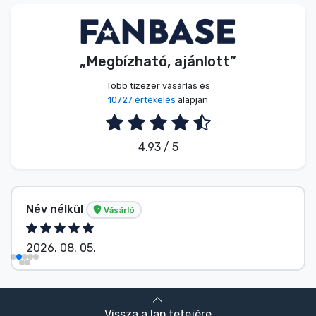
Zenés cuccok
Terméktípusok
„Megbízható, ajánlott”
Több tízezer vásárlás és
Márkák
10727 értékelés
alapján
4.93 / 5
Név nélkül
Vásárló
2026. 08. 05.
Vissza a lap tetejére