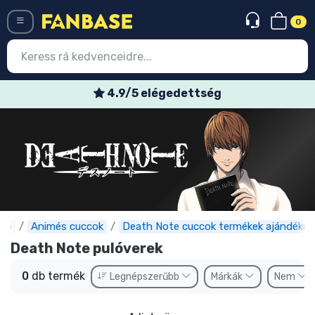
0
Menü
4.9/5 elégedettség
Belépés
Regisztráció
Legújabb cuccok
Akciós ajánlatok
Express szállítás
ase
Animés cuccok
Death Note cuccok termékek ajándékok
Death Note pulóverek
Előrendelhető cuccok
0
db termék
Legnépszerűbb
Márkák
Nem
Outlet cuccok