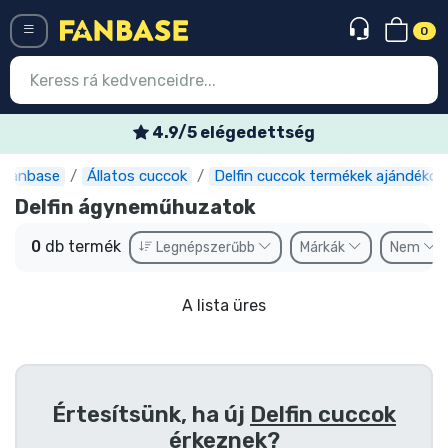
0
Menü
4.9/5 elégedettség
Fanbase
Állatos cuccok
Delfin cuccok termékek ajándékok
Belépés
Regisztráció
Delfin ágyneműhuzatok
Legújabb cuccok
0
db termék
Legnépszerűbb
Márkák
Nem
Akciós ajánlatok
A lista üres
Express szállítás
Előrendelhető cuccok
Outlet cuccok
Értesítsünk, ha új
Delfin cuccok
érkeznek?