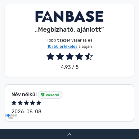
Zenés cuccok
Terméktípusok
„Megbízható, ajánlott”
Márkák
Több tízezer vásárlás és
10750 értékelés
alapján
4.93 / 5
Név nélkül
Vásárló
2026. 08. 08.