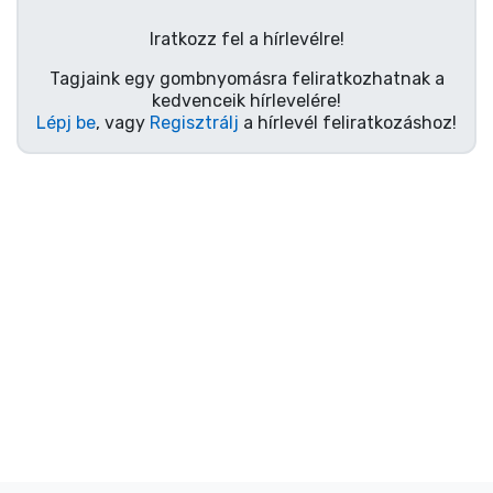
Ajándékkártya
Iratkozz fel a hírlevélre!
Szállítás és fizetés
Tagjaink egy gombnyomásra feliratkozhatnak a
kedvenceik hírlevelére!
Sorozatos cuccok
Lépj be
, vagy
Regisztrálj
a hírlevél feliratkozáshoz!
Filmes cuccok
Mesés cuccok
Animés cuccok
Gamer cuccok
Sportos cuccok