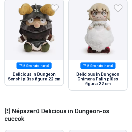
Dungeon Meshi egy csapat kalandort követ
nyomon, akik egy barátjukat akarják visszahozni,
miközben finom szörnyételeket főznek útközben.
Előrendelhető
Előrendelhető
Delicious in Dungeon
Delicious in Dungeon
Senshi plüss figura 22 cm
Chimera Falin plüss
figura 22 cm
Népszerű Delicious in Dungeon-os
cuccok