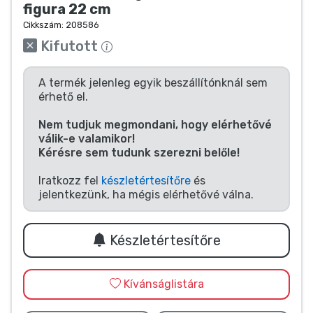
Zenés cuccok
figura 22 cm
Cikkszám:
208586
Kifutott
Terméktípusok
A termék jelenleg egyik beszállítónknál sem
Márkák
érhető el.
Nem tudjuk megmondani, hogy elérhetővé
válik-e valamikor!
Kérésre sem tudunk szerezni belőle!
Iratkozz fel
készletértesítőre
és
jelentkezünk, ha mégis elérhetővé válna.
Készletértesítőre
Kívánságlistára