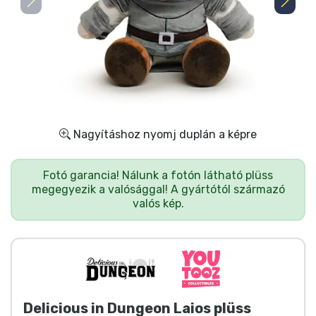
Ajándékkártya
Szállítás és fizetés
Sorozatos cuccok
Filmes cuccok
Nagyításhoz nyomj duplán a képre
Mesés cuccok
Fotó garancia! Nálunk a fotón látható plüss
megegyezik a valósággal! A gyártótól származó
Animés cuccok
valós kép.
Gamer cuccok
Sportos cuccok
Delicious in Dungeon Laios plüss