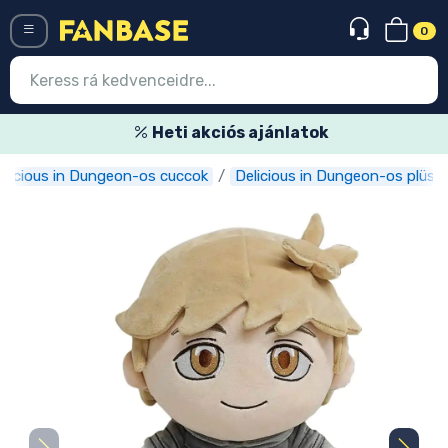
0
Menü
Heti akciós ajánlatok
elicious in Dungeon-os cuccok
Delicious in Dungeon-os plüss
Belépés
Regisztráció
Legújabb cuccok
Akciós ajánlatok
Express szállítás
Előrendelhető cuccok
Outlet cuccok