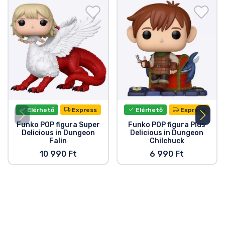
Elérhető
Express
Elérhető
Express
Funko POP figura Super
Funko POP figura Plus
Delicious in Dungeon
Delicious in Dungeon
Falin
Chilchuck
10 990 Ft
6 990 Ft