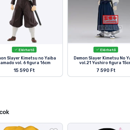
Elérhető
Elérhető
on Slayer Kimetsu no Yaiba
Demon Slayer Kimetsu No Y
amado vol. 6 figura 16cm
vol.21 Yushiro figura 15
15 590 Ft
7 590 Ft
cok