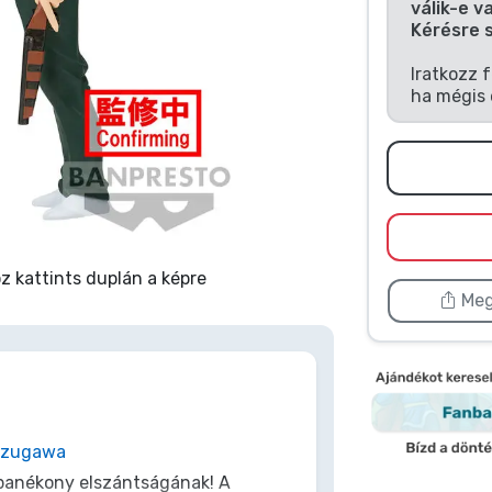
válik-e v
Kérésre 
Iratkozz 
ha mégis 
 kattints duplán a képre
Meg
azugawa
anékony elszántságának! A