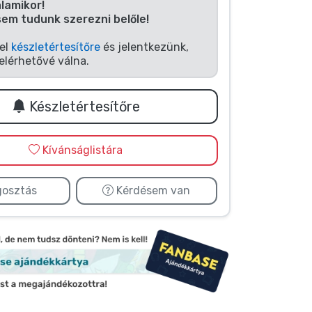
alamikor!
sem tudunk szerezni belőle!
fel
készletértesítőre
és jelentkezünk,
elérhetővé válna.
Készletértesítőre
Kívánságlistára
osztás
Kérdésem van