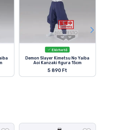
Elérhető
aiba
Demon Slayer Kimetsu No Yaiba
Demon Slay
cm
Aoi Kanzaki figura 15cm
Tamay
5 890 Ft