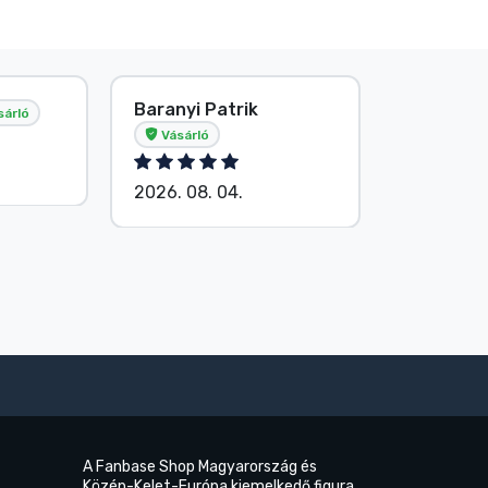
Baranyi Patrik
E. Hipsá
sárló
Vásárló
2026. 08.
2026. 08. 04.
A Fanbase Shop Magyarország és
Közép-Kelet-Európa kiemelkedő figura