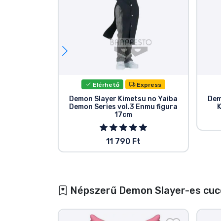
Elérhető
Express
Demon Slayer Kimetsu no Yaiba
Dem
Demon Series vol.3 Enmu figura
K
17cm
11 790 Ft
Népszerű Demon Slayer-es cuc