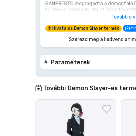
BANPRESTO megragadta a démonfaló D
17 cm-es figurában, amint ádáz tekintet
Terméktípusok
pisztolyával és tűzben edzett, rendíth
Tovább ol
készen áll. Hozd haza ennek az egyedi 
hajthatatlan eltökéltségét, hogy erős
Márkák
© Hivatalos Demon Slayer termék
Min
Érezd rendíthetetlen szellemét; egy i
Szerezd meg a kedvenc animé
Paraméterek
További Demon Slayer-es termé