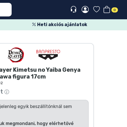
0
Heti akciós ajánlatok
ayer Kimetsu no Yaiba Genya
awa figura 17cm
82
tt
jelenleg egyik beszállítónknál sem
uk megmondani, hogy elérhetővé