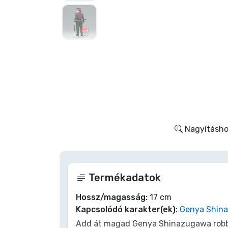
Szállítás és fizetés
Sorozatos cuccok
Filmes cuccok
Mesés cuccok
Animés cuccok
Nagyításhoz
Gamer cuccok
Termékadatok
Sportos cuccok
Hossz/magasság:
17 cm
Kapcsolódó karakter(ek)
:
Genya Shin
Zenés cuccok
Add át magad Genya Shinazugawa robb