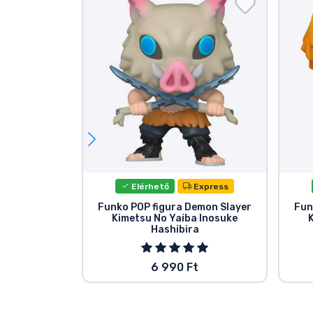
Elérhető
Express
Funko POP figura Demon Slayer
Fun
Kimetsu No Yaiba Inosuke
Hashibira
6 990 Ft