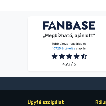
Név nélkül
Vásárló
„Megbízható, ajánlott”
2026. 08. 05.
Több tízezer vásárlás és
10725 értékelés
alapján
4.93 / 5
Ügyfélszolgálat
Rólu