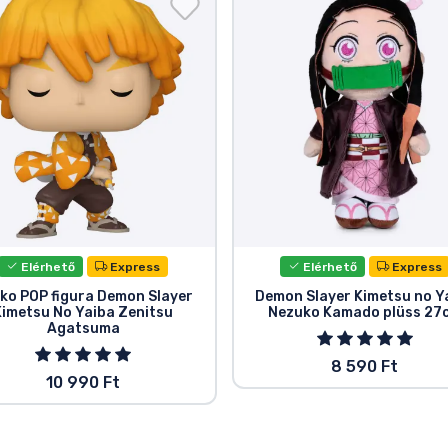
Elérhető
Express
Elérhető
Express
ko POP figura Demon Slayer
Demon Slayer Kimetsu no Y
Kimetsu No Yaiba Zenitsu
Nezuko Kamado plüss 27
Agatsuma
8 590 Ft
10 990 Ft