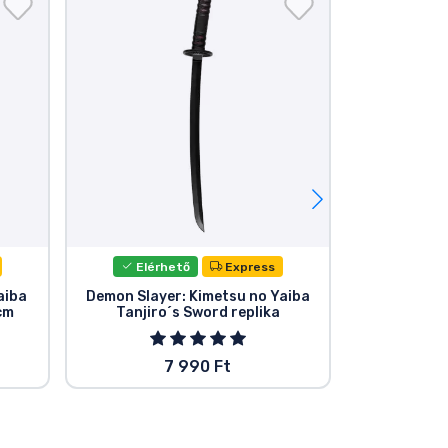
Elérhető
Express
Elér
aiba
Demon Slayer: Kimetsu no Yaiba
Funko POP 
cm
Tanjiro´s Sword replika
Kimetsu no 
7 990 Ft