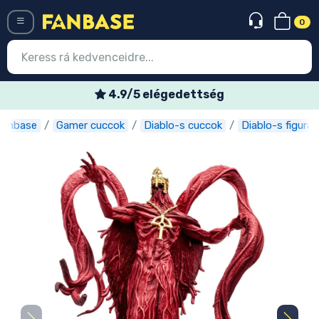
0
Menü
4.9/5 elégedettség
Fanbase
Gamer cuccok
Diablo-s cuccok
Diablo-s figurák
Belépés
Regisztráció
Legújabb cuccok
Akciós ajánlatok
Express szállítás
Előrendelhető cuccok
Outlet cuccok