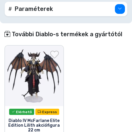
Paraméterek
További Diablo-s termékek a gyártótól
Elérhető
Express
Diablo IV McFarlane Elite
Edition Lilith akciófigura
22 cm