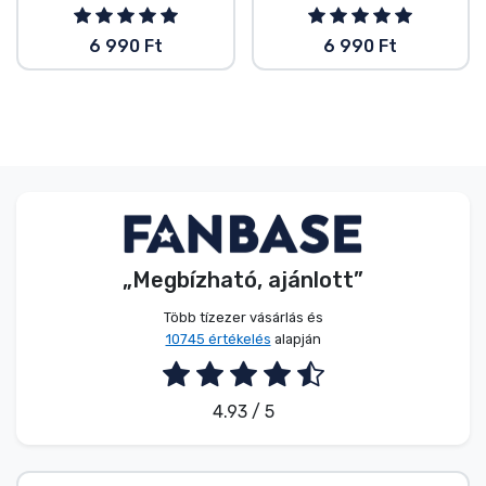
6 990 Ft
6 990 Ft
„Megbízható, ajánlott”
Több tízezer vásárlás és
10745 értékelés
alapján
4.93 / 5