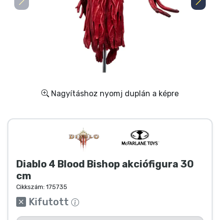
Ajándékkártya
Szállítás és fizetés
Sorozatos cuccok
Filmes cuccok
Nagyításhoz nyomj duplán a képre
Mesés cuccok
Animés cuccok
Diablo 4 Blood Bishop akciófigura 30
Gamer cuccok
cm
Cikkszám:
175735
Sportos cuccok
Kifutott