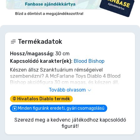
Termékadatok
Hossz/magasság:
30 cm
Kapcsolódó karakter(ek)
:
Blood Bishop
Készen állsz Szanktuárium rémségeivel
szembenézni? A McFarlane Toys Diablo 4 Blood
Bishop akciófigura 30 cm magas, és készen áll,
hogy kiszívja az életet minden kihívóból. Minden
Tovább olvasom
apró részlet, a groteszk vérerekről a félelmetes
© Hivatalos Diablo termék
szárnyakig, aprólékosan újraalkotva. Hívd meg ezt
a félelmetes ellenséget a gyűjteményedbe, és
Minden figuránk eredeti, gyári csomagolású
hagyd, hogy uralkodjon a kiállításod felett. Ne
Szerezd meg a kedvenc játékodhoz kapcsolódó
csak játssz, hozd haza a sötét esszencia egy
figurát!
darabját. Öleld magadhoz a sötétséget, ha mersz.