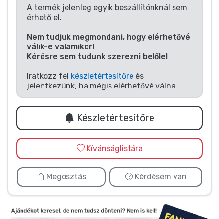
Zenés cuccok
A termék jelenleg egyik beszállítónknál sem
érhető el.
Terméktípusok
Nem tudjuk megmondani, hogy elérhetővé
válik-e valamikor!
Kérésre sem tudunk szerezni belőle!
Márkák
Iratkozz fel
készletértesítőre
és
jelentkezünk, ha mégis elérhetővé válna.
Készletértesítőre
Kívánságlistára
Megosztás
Kérdésem van