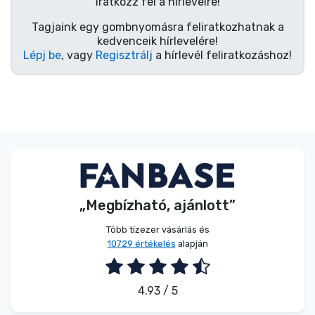
Zenés cuccok
Iratkozz fel a hírlevélre!
Tagjaink egy gombnyomásra feliratkozhatnak a
kedvenceik hírlevelére!
Terméktípusok
Lépj be
, vagy
Regisztrálj
a hírlevél feliratkozáshoz!
Márkák
„Megbízható, ajánlott”
Több tízezer vásárlás és
10729 értékelés
alapján
4.93 / 5