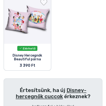
Ajándékkártya
Szállítás és fizetés
Sorozatos cuccok
Filmes cuccok
Elérhető
Mesés cuccok
Disney Hercegnők
Beautiful párna
3 390 Ft
Animés cuccok
Gamer cuccok
Értesítsünk, ha új
Disney-
Sportos cuccok
hercegnők cuccok
érkeznek?