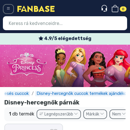
0
Menü
4.9/5 elégedettség
Belépés
Regisztráció
Legújabb cuccok
Akciós ajánlatok
Express szállítás
Mesés cuccok
Disney-hercegnők cuccok termékek ajándékok
Disney-hercegnők párnák
Előrendelhető cuccok
1
db termék
Legnépszerűbb
Márkák
Nem
Outlet cuccok