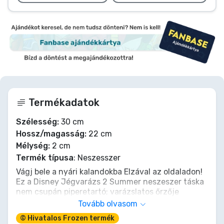
Termékadatok
Szélesség:
30 cm
Hossz/magasság:
22 cm
Mélység:
2 cm
Termék típusa
: Neszesszer
Vágj bele a nyári kalandokba Elzával az oldaladon!
Ez a Disney Jégvarázs 2 Summer neszeszer táska
nem csupán piperetartó; varázslatos őrzője
minden napsütéses napi kellékednek és titkos
Tovább olvasom
kincsednek. Akár „Az ismeretlenbe” indulsz egy
© Hivatalos Frozen termék
nagy nyaralásra, akár csak Arendelle napjának