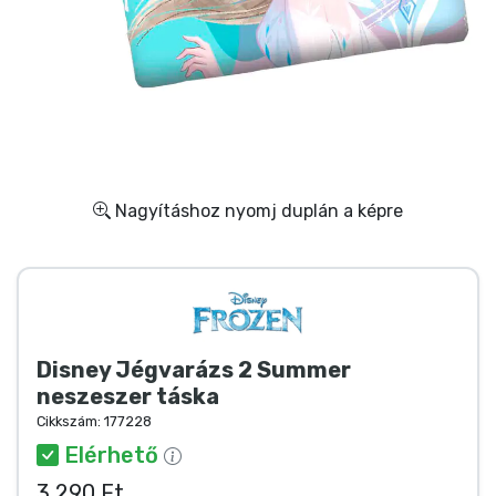
Ajándékkártya
Szállítás és fizetés
Sorozatos cuccok
Filmes cuccok
Nagyításhoz nyomj duplán a képre
Mesés cuccok
Animés cuccok
Disney Jégvarázs 2 Summer
Gamer cuccok
neszeszer táska
Cikkszám:
177228
Sportos cuccok
Elérhető
3 290 Ft