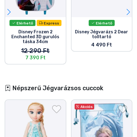
Elérhető
Express
Elérhető
Disney Frozen 2
Disney Jégvarázs 2 Dear
Enchanted 3D gurulós
tolltartó
táska 34cm
4 490 Ft
12 290 Ft
7 390 Ft
Népszerű Jégvarázsos cuccok
Akciós