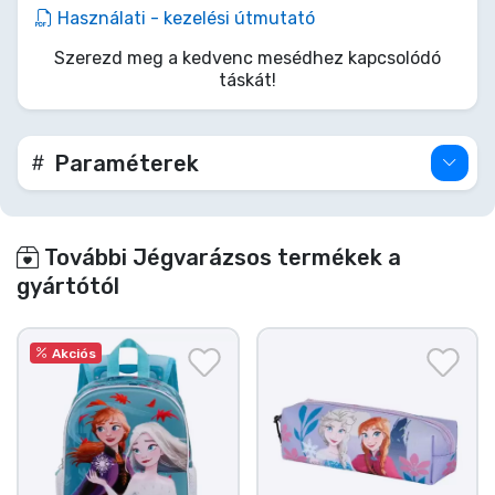
melegét élvezed, hagyd, hogy Elza elbűvölő
Használati - kezelési útmutató
szelleme és egy csipetnyi Northuldra varázslat
Szerezd meg a kedvenc mesédhez kapcsolódó
vigyázzon értékeidre. Tedd felejthetetlenné ezt a
táskát!
nyarat, egy kis jégvarázzsal a mindennapi
holmidban!
Paraméterek
További Jégvarázsos termékek a
gyártótól
Akciós