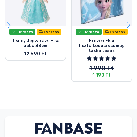
Elérhető
Express
Elérhető
Express
Disney Jégvarázs Elsa
Frozen Elsa
baba 38cm
tisztálkodási csomag
táska tasak
12 590 Ft
1 990 Ft
1 190 Ft