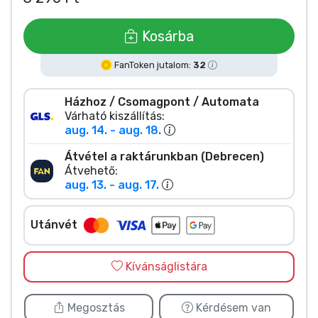
Zenés cuccok
Kosárba
Terméktípusok
FanToken jutalom:
32
Márkák
Házhoz / Csomagpont / Automata
Várható kiszállítás:
aug. 14. - aug. 18.
Átvétel a raktárunkban (Debrecen)
Átvehető:
aug. 13. - aug. 17.
Utánvét
Kívánságlistára
Megosztás
Kérdésem van