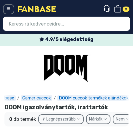
0
Menü
4.9/5 elégedettség
Belépés
Regisztráció
Legújabb cuccok
Akciós ajánlatok
Express szállítás
anbase
Gamer cuccok
DOOM cuccok termékek ajándékok
DOOM igazolványtartók, irattartók
Előrendelhető cuccok
0
db termék
Legnépszerűbb
Márkák
Nem
Outlet cuccok