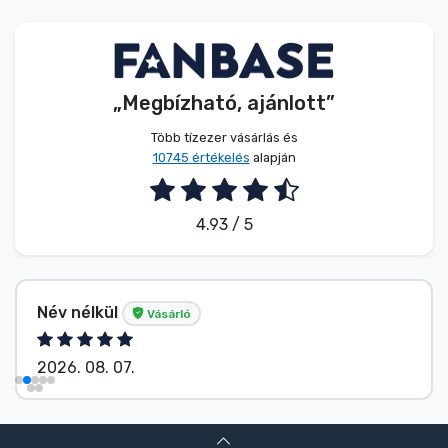
Zenés cuccok
Terméktípusok
„Megbízható, ajánlott”
Márkák
Több tízezer vásárlás és
10745 értékelés
alapján
4.93 / 5
Név nélkül
Vásárló
2026. 08. 07.