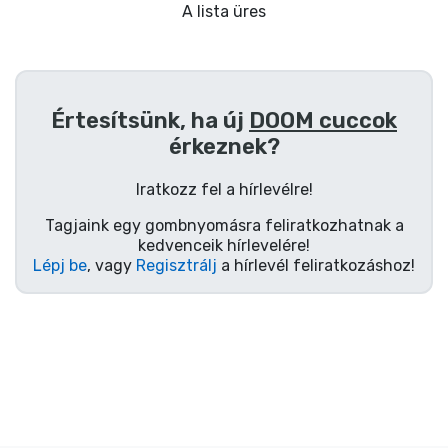
Ajándékkártya
A lista üres
Szállítás és fizetés
Sorozatos cuccok
Értesítsünk, ha új
DOOM cuccok
érkeznek?
Filmes cuccok
Iratkozz fel a hírlevélre!
Mesés cuccok
Tagjaink egy gombnyomásra feliratkozhatnak a
kedvenceik hírlevelére!
Lépj be
, vagy
Regisztrálj
a hírlevél feliratkozáshoz!
Animés cuccok
Gamer cuccok
Sportos cuccok