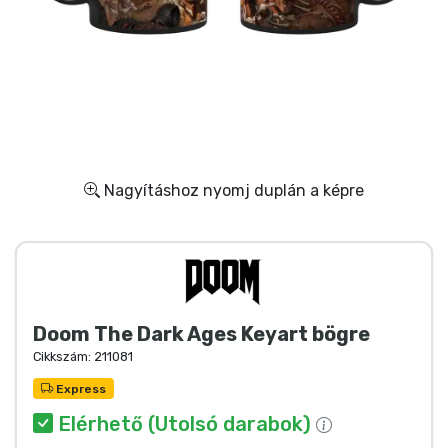
Ajándékkártya
Szállítás és fizetés
Sorozatos cuccok
Filmes cuccok
Nagyításhoz nyomj duplán a képre
Mesés cuccok
Animés cuccok
Doom The Dark Ages Keyart bögre
Gamer cuccok
Cikkszám:
211081
Sportos cuccok
Express
Elérhető (Utolsó darabok)