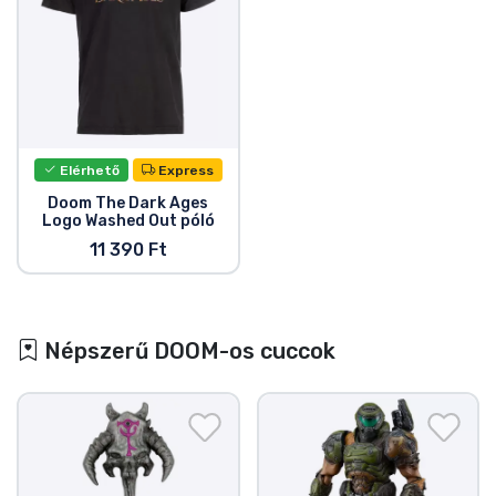
Elérhető
Express
Doom The Dark Ages
Logo Washed Out póló
11 390 Ft
Népszerű DOOM-os cuccok