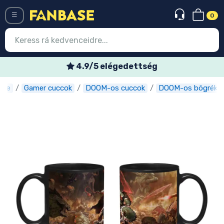
0
Menü
4.9/5 elégedettség
ase
Gamer cuccok
DOOM-os cuccok
DOOM-os bögrék
Belépés
Regisztráció
Legújabb cuccok
Akciós ajánlatok
Express szállítás
Előrendelhető cuccok
Outlet cuccok