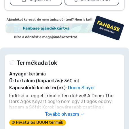
Termékadatok
Anyaga:
kerámia
Űrtartalom (kapacitás):
360 ml
Kapcsolódó karakter(ek)
:
Doom Slayer
Indítsd a reggelt kíméletlen dühvel! A Doom The
Dark Ages Keyart bögre nem egy átlagos edény,
hanem a Sötét Korok legvéresebb csatáinak
mementója. Amikor a Pokol seregei ostromolják a
Tovább olvasom
türelmedet, töltsd meg ezt a prémium DEVplus
© Hivatalos DOOM termék
bögrét forró feketével, és meríts erőt a Doom