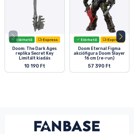
Elérhető
Express
Elérhető
Express
Doom: The Dark Ages
Doom Eternal Figma
replika Secret Key
akciófigura Doom Slayer
Limitált kiadás
16 cm (re-run)
10 190 Ft
57 390 Ft