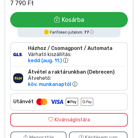
Zenés cuccok
7 790 Ft
Kosárba
Terméktípusok
FanToken jutalom:
77
Márkák
Házhoz / Csomagpont / Automata
Várható kiszállítás:
kedd (aug. 11.)
Átvétel a raktárunkban (Debrecen)
Átvehető:
köv. munkanaptól
Utánvét
Kívánságlistára
Megosztás
Kérdésem van