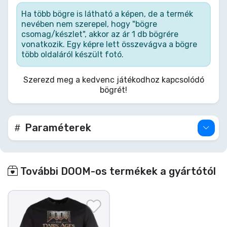
Slayer legendás küzdelméből. A részletgazdag,
sötét tónusú grafika minden kortynál emlékeztet:
Ha több bögre is látható a képen, de a termék
a démonok elbuknak, de a kávéd forró marad.
nevében nem szerepel, hogy "bögre
Ideális fegyver a hétköznapi csatákhoz. Tépd és
csomag/készlet", akkor az ár 1 db bögrére
szaggasd a fáradtságot, amíg el nem fogy!
vonatkozik. Egy képre lett összevágva a bögre
több oldaláról készült fotó.
Szerezd meg a kedvenc játékodhoz kapcsolódó
bögrét!
Paraméterek
További DOOM-os termékek a gyártótól