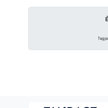
Szállítás és fizetés
É
Sorozatos cuccok
Filmes cuccok
Tagja
Mesés cuccok
Animés cuccok
Gamer cuccok
Sportos cuccok
Zenés cuccok