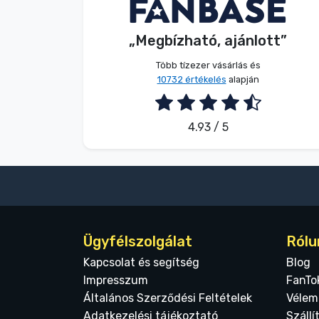
S. Kevin
Vásárló
Terméktípusok
„Megbízható, ajánlott”
2026. 08. 07.
Márkák
Több tízezer vásárlás és
10732 értékelés
alapján
4.93 / 5
Ügyfélszolgálat
Rólu
Kapcsolat és segítség
Blog
Impresszum
FanTo
Általános Szerződési Feltételek
Vélem
Adatkezelési tájékoztató
Szállí