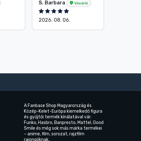
S. Barbara
Név nélk
Vásárló
2026. 08. 06.
2026. 08.
A Fanbase Shop Magyarország és
Közép-Kelet-Európa kiemelkedő figura
és gyűjtői termék kínálatával vár.
Funko, Hasbro, Banpresto, Mattel, Good
Smile és még sok más márka termékei
– anime, film, sorozat, rajzfilm
rajongóknak.