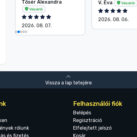
Tősér Alexandra
V. Éva
Vásárló
Vásárló
2026. 08. 06.
2026. 08. 07.
Vissza a lap tetejére
nk
Felhasználói fiók
Belépés
ken
Regisztráció
ények rólunk
Elfelejtett jelszó
tás és fizetés
Kosár