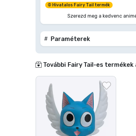
© Hivatalos Fairy Tail termék
Terméktípusok
Szerezd meg a kedvenc animé
Márkák
Paraméterek
További Fairy Tail-es termékek 