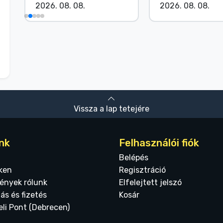
2026. 08. 08.
2026. 08. 08.
Vissza a lap tetejére
nk
Felhasználói fiók
Belépés
ken
Regisztráció
ények rólunk
Elfelejtett jelszó
tás és fizetés
Kosár
eli Pont (Debrecen)