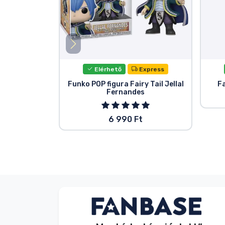
Elérhető
Express
Funko POP figura Fairy Tail Jellal
Fa
Fernandes
6 990 Ft
Név nélkül
Vásárló