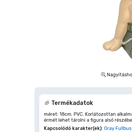
Szállítás és fizetés
Sorozatos cuccok
Filmes cuccok
Mesés cuccok
Animés cuccok
Nagyításhoz
Gamer cuccok
Termékadatok
Sportos cuccok
méret: 18cm. PVC. Korlátozottan alkalm
érmét lehet tárolni a figura alsó részébe
Zenés cuccok
Kapcsolódó karakter(ek)
:
Gray Fullbus