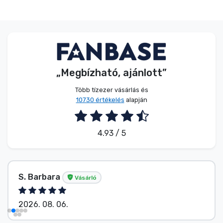
Zenés cuccok
Terméktípusok
Márkák
„Megbízható, ajánlott”
Több tízezer vásárlás és
10730 értékelés
alapján
4.93 / 5
S. Barbara
Vásárló
2026. 08. 06.