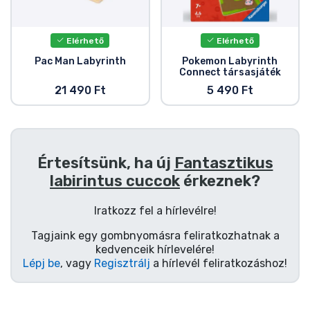
Ajándékkártya
Szállítás és fizetés
Elérhető
Elérhető
Pac Man Labyrinth
Pokemon Labyrinth
Connect társasjáték
Sorozatos cuccok
21 490 Ft
5 490 Ft
Filmes cuccok
Mesés cuccok
Értesítsünk, ha új
Fantasztikus
labirintus cuccok
érkeznek?
Animés cuccok
Iratkozz fel a hírlevélre!
Gamer cuccok
Tagjaink egy gombnyomásra feliratkozhatnak a
kedvenceik hírlevelére!
Lépj be
, vagy
Regisztrálj
a hírlevél feliratkozáshoz!
Sportos cuccok