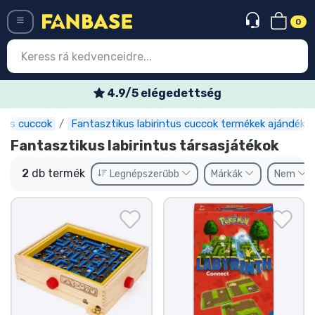
0
Menü
4.9/5 elégedettség
lmes cuccok
Fantasztikus labirintus cuccok termékek ajándéko
Belépés
Regisztráció
Fantasztikus labirintus társasjátékok
Legújabb cuccok
2
db termék
Legnépszerűbb
Márkák
Nem
Akciós ajánlatok
Express szállítás
Előrendelhető cuccok
Outlet cuccok