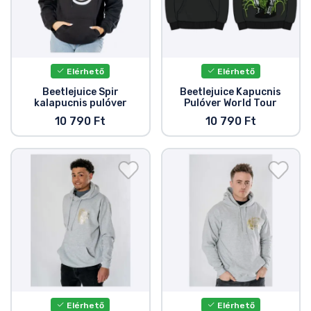
Elérhető
Elérhető
Beetlejuice Spir
Beetlejuice Kapucnis
kalapucnis pulóver
Pulóver World Tour
10 790 Ft
10 790 Ft
Elérhető
Elérhető