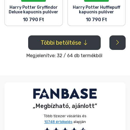
Harry Potter Gryffindor
Harry Potter Hufflepuff
Deluxe kapucnis pulóver
kapucnis pulóver
10 790 Ft
10 790 Ft
Többi betöltése
Megjelenítve: 32 / 64 db termékből
„Megbízható, ajánlott”
Több tízezer vásárlás és
10748 értékelés
alapján