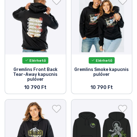
Elérhető
Elérhető
Gremlins Front Back
Gremlins Smoke kapucnis
Tear-Away kapucnis
pulóver
pulóver
10 790 Ft
10 790 Ft