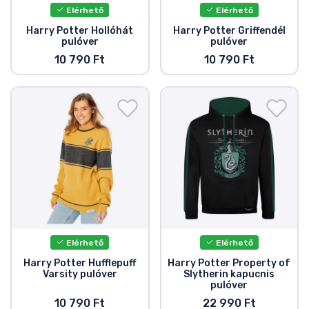
Elérhető
Elérhető
Harry Potter Hollóhát
Harry Potter Griffendél
pulóver
pulóver
10 790 Ft
10 790 Ft
Elérhető
Elérhető
Harry Potter Hufflepuff
Harry Potter Property of
Varsity pulóver
Slytherin kapucnis
pulóver
10 790 Ft
22 990 Ft