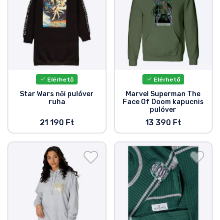
Elérhető
Elérhető
Star Wars női pulóver
Marvel Superman The
ruha
Face Of Doom kapucnis
pulóver
21 190 Ft
13 390 Ft