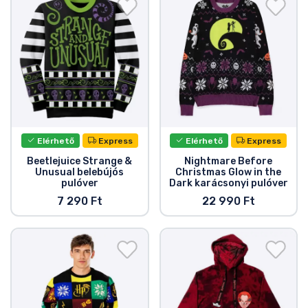
Ajándékkártya
Szállítás és fizetés
Sorozatos cuccok
Filmes cuccok
Elérhető
Express
Elérhető
Express
Mesés cuccok
Beetlejuice Strange &
Nightmare Before
Unusual belebújós
Christmas Glow in the
pulóver
Dark karácsonyi pulóver
Animés cuccok
7 290 Ft
22 990 Ft
Gamer cuccok
Sportos cuccok