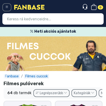
0
Menü
Heti akciós ajánlatok
Belépés
Regisztráció
Legújabb cuccok
Akciós ajánlatok
Express szállítás
Fanbase
Filmes cuccok
Filmes pulóverek
Előrendelhető cuccok
64
db termék
Legnépszerűbb
Kategóriák
Má
Outlet cuccok