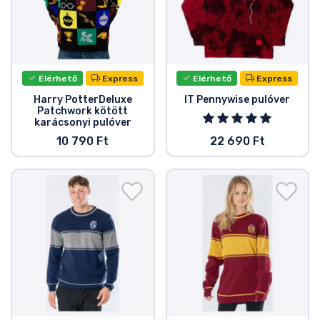
Zenés cuccok
Terméktípusok
Elérhető
Express
Elérhető
Express
Márkák
Harry PotterDeluxe
IT Pennywise pulóver
Patchwork kötött
karácsonyi pulóver
10 790 Ft
22 690 Ft