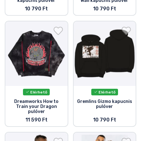
kapucnis pulóver
Wall kapucnis pulóver
10 790 Ft
10 790 Ft
Elérhető
Elérhető
Dreamworks How to
Gremlins Gizmo kapucnis
Train your Dragon
pulóver
pulóver
11 590 Ft
10 790 Ft