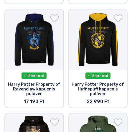
Elérhető
Elérhető
Harry Potter Property of
Harry Potter Property of
Ravenclaw kapucnis
Hufflepuff kapucnis
pulóver
pulóver
17 190 Ft
22 990 Ft