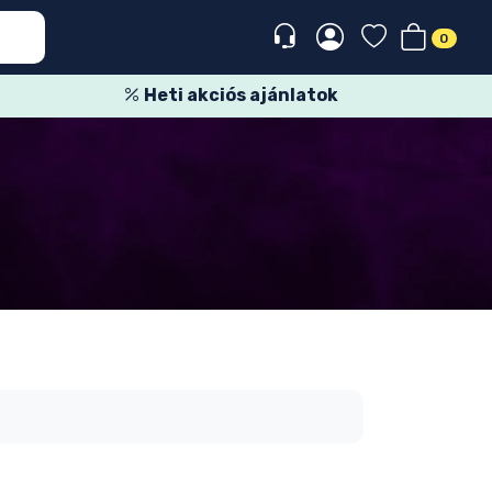
0
Heti akciós ajánlatok