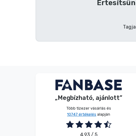
Értesítsün
Terméktípusok
Tagja
Márkák
Dávid Sulyok
Vásárló
„Megbízható, ajánlott”
2026. 08. 08.
Több tízezer vásárlás és
10747 értékelés
alapján
4.93 / 5