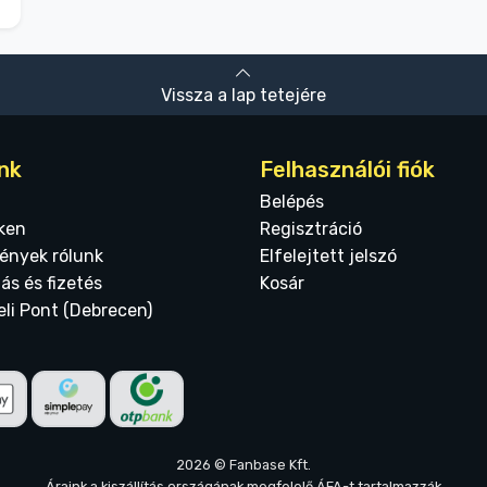
Vissza a lap tetejére
nk
Felhasználói fiók
Belépés
ken
Regisztráció
ények rólunk
Elfelejtett jelszó
tás és fizetés
Kosár
eli Pont (Debrecen)
2026 © Fanbase Kft.
Áraink a kiszállítás országának megfelelő ÁFA-t tartalmazzák