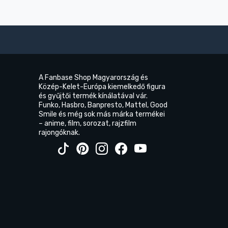
A Fanbase Shop Magyarország és
Közép-Kelet-Európa kiemelkedő figura
és gyűjtői termék kínálatával vár.
Funko, Hasbro, Banpresto, Mattel, Good
Smile és még sok más márka termékei
– anime, film, sorozat, rajzfilm
rajongóknak.