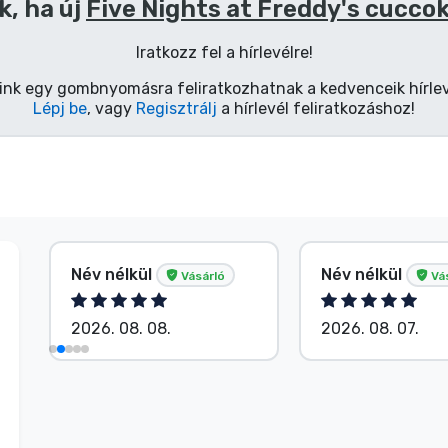
k, ha új
Five Nights at Freddy's cucco
Iratkozz fel a hírlevélre!
ink egy gombnyomásra feliratkozhatnak a kedvenceik hírlev
Lépj be
, vagy
Regisztrálj
a hírlevél feliratkozáshoz!
Név nélkül
Név nélkül
Vásárló
Vá
2026. 08. 08.
2026. 08. 07.