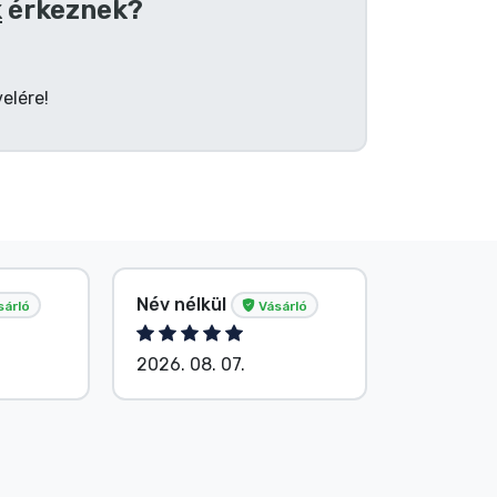
k
érkeznek?
elére!
Név nélkül
G. Gábor
sárló
Vásárló
2026. 08. 07.
2026. 08.