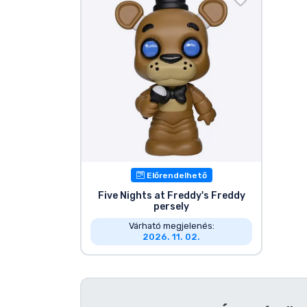
Szállítás és fizetés
Sorozatos cuccok
Filmes cuccok
Mesés cuccok
Animés cuccok
Előrendelhető
Five Nights at Freddy's Freddy
persely
Gamer cuccok
Várható megjelenés:
2026. 11. 02.
Sportos cuccok
Zenés cuccok