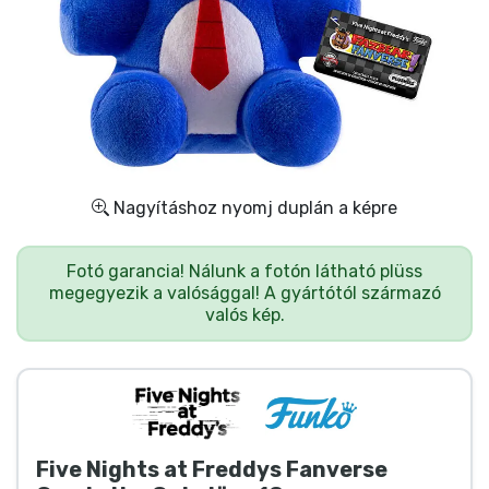
Ajándékkártya
Szállítás és fizetés
Sorozatos cuccok
Filmes cuccok
Nagyításhoz nyomj duplán a képre
Mesés cuccok
Fotó garancia! Nálunk a fotón látható plüss
megegyezik a valósággal! A gyártótól származó
Animés cuccok
valós kép.
Gamer cuccok
Sportos cuccok
Five Nights at Freddys Fanverse