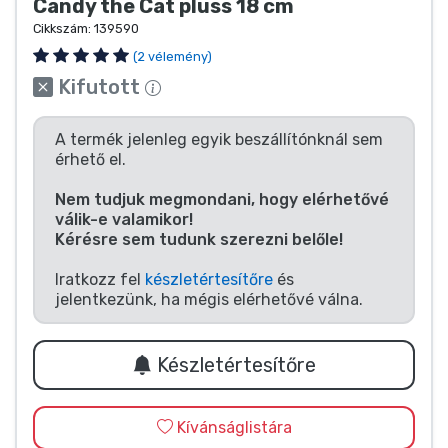
Zenés cuccok
Candy the Cat plüss 18 cm
Cikkszám:
139590
(2 vélemény)
Terméktípusok
Kifutott
Márkák
A termék jelenleg egyik beszállítónknál sem
érhető el.
Nem tudjuk megmondani, hogy elérhetővé
válik-e valamikor!
Kérésre sem tudunk szerezni belőle!
Iratkozz fel
készletértesítőre
és
jelentkezünk, ha mégis elérhetővé válna.
Készletértesítőre
Kívánságlistára