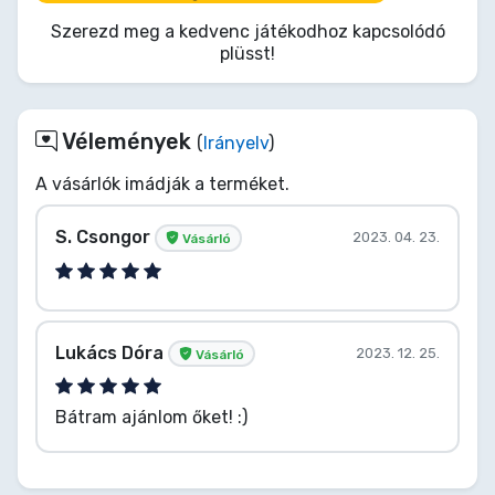
csipetnyi animatronikus huncutság rejlik a nagy
Szerezd meg a kedvenc játékodhoz kapcsolódó
szemek mögött? Kapd el a tiédet, és derítsd ki,
plüsst!
kibírod-e az éjszakát Candyvel az oldaladon.
Dorombolóan nyugtalanító!
Vélemények
(
Irányelv
)
A vásárlók imádják a terméket.
S. Csongor
2023. 04. 23.
Vásárló
Lukács Dóra
2023. 12. 25.
Vásárló
Bátram ajánlom őket! :)