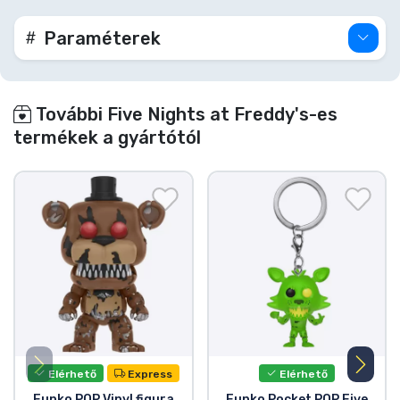
Paraméterek
További Five Nights at Freddy's-es
termékek a gyártótól
Elérhető
Express
Elérhető
Funko POP Vinyl figura
Funko Pocket POP Five