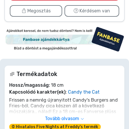
Megosztás
Kérdésem van
Termékadatok
Hossz/magasság:
18 cm
Kapcsolódó karakter(ek)
:
Candy the Cat
Frissen a nemrég újranyitott Candy's Burgers and
Fries-ból, Candy cica készen áll a következő
műszakjára… nálad! Ez a 18 cm-es Fanverse plüss
nem csak egy újabb cuki pofi; egy ölelnivaló
Tovább olvasom
tisztelgés kedvenc késő esti helyed előtt. Édes
© Hivatalos Five Nights at Freddy's termék
társ lesz az éjszakai kalandjaid során, vagy egy