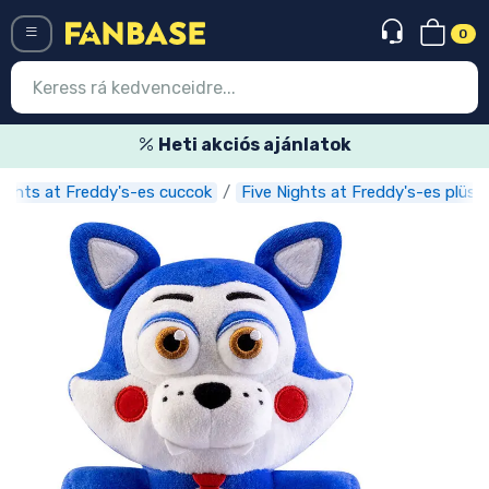
0
Menü
Heti akciós ajánlatok
Nights at Freddy's-es cuccok
Five Nights at Freddy's-es plüss
Belépés
Regisztráció
Legújabb cuccok
Akciós ajánlatok
Express szállítás
Előrendelhető cuccok
Outlet cuccok