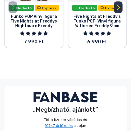
Elérhető
Express
Elérhető
Express
Funko POP Vinyl figura
Five Nights at Freddy's
Five Nights at Freddys
Funko POP! Vinyl figura
Nightmare Freddy
Withered Freddy 9 cm
7 990 Ft
6 990 Ft
„Megbízható, ajánlott”
Több tízezer vásárlás és
10747 értékelés
alapján