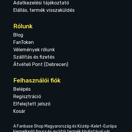
Adatkezelési tájékoztató
Elállás, termék visszaküldés
Rólunk
Blog
FanToken
Vélemények rólunk
Szállítás és fizetés
Átvételi Pont (Debrecen)
Felhasználói fiók
Belépés
Regisztráció
Elfelejtett jelszó
Kosár
A Fanbase Shop Magyarország és Közép-Kelet-Európa
kiemelkedő figura és gyűjtői termék kínálatával vár.