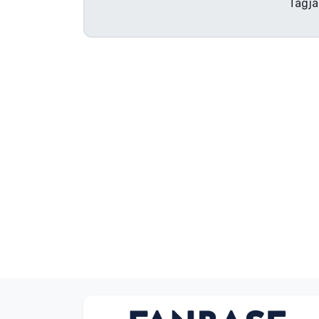
Tagja
Szállítás és fizetés
Sorozatos cuccok
Filmes cuccok
Mesés cuccok
Animés cuccok
Gamer cuccok
Sportos cuccok
Zenés cuccok