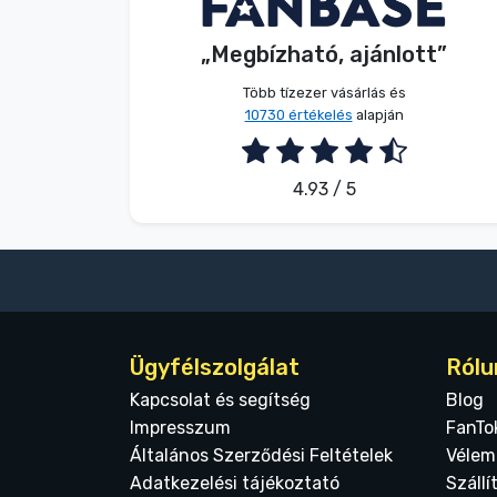
V. Éva
Vásárló
Terméktípusok
„Megbízható, ajánlott”
2026. 08. 06.
Több tízezer vásárlás és
Márkák
10730 értékelés
alapján
4.93 / 5
Ügyfélszolgálat
Rólu
Kapcsolat és segítség
Blog
Impresszum
FanTo
Általános Szerződési Feltételek
Vélem
Adatkezelési tájékoztató
Szállí