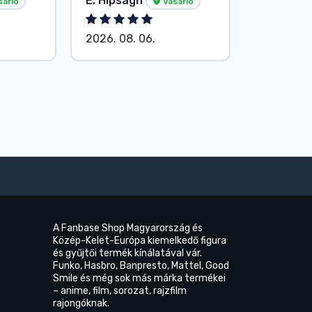
E. Hipságh
Név nélk
sárló
Vásárló
2026. 08. 06.
2026. 08.
A Fanbase Shop Magyarország és
Közép-Kelet-Európa kiemelkedő figura
és gyűjtői termék kínálatával vár.
Funko, Hasbro, Banpresto, Mattel, Good
Smile és még sok más márka termékei
– anime, film, sorozat, rajzfilm
rajongóknak.