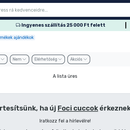
Ingyenes szállítás 25 000 Ft felett
őmenübe
őmenübe
őmenübe
őmenübe
őmenübe
őmenübe
őmenübe
őmenübe
őmenübe
ozatos termék
es termék
és termék
més termék
er termék
rtos termék
és termék
sok
rmékek ajándékok
k
Nem
Elérhetőség
Akciós
A lista üres
rtesítsünk, ha új
Foci cuccok
érkezne
Iratkozz fel a hírlevélre!