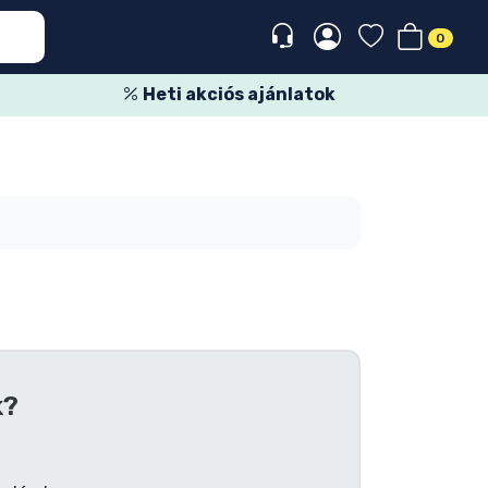
0
Heti akciós ajánlatok
k?