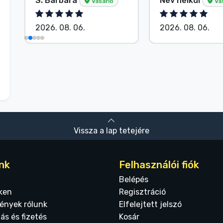
S. Barbara
Név nélkül
Vásárló
Vá
2026. 08. 06.
2026. 08. 06.
Vissza a lap tetejére
nk
Felhasználói fiók
Belépés
ken
Regisztráció
ények rólunk
Elfelejtett jelszó
tás és fizetés
Kosár