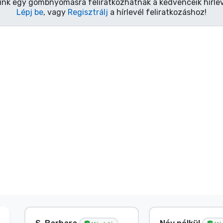
ink egy gombnyomásra feliratkozhatnak a kedvenceik hírlev
Lépj be
, vagy
Regisztrálj
a hírlevél feliratkozáshoz!