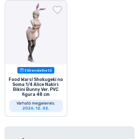
Ajándékkártya
Szállítás és fizetés
Sorozatos cuccok
Filmes cuccok
Mesés cuccok
Előrendelhető
Food Wars! Shokugeki no
Soma 1/4 Alice Nakiri:
Animés cuccok
Bikini Bunny Ver. PVC
figura 48 cm
Várható megjelenés:
Gamer cuccok
2026. 12. 02.
Sportos cuccok