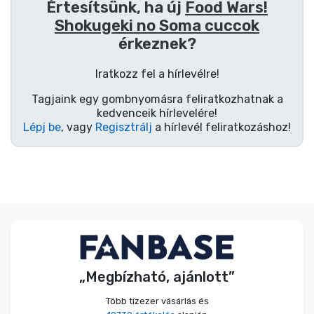
Zenés cuccok
Értesítsünk, ha új
Food Wars!
Shokugeki no Soma cuccok
érkeznek?
Terméktípusok
Iratkozz fel a hírlevélre!
Márkák
Tagjaink egy gombnyomásra feliratkozhatnak a
kedvenceik hírlevelére!
Lépj be
, vagy
Regisztrálj
a hírlevél feliratkozáshoz!
„Megbízható, ajánlott”
Több tízezer vásárlás és