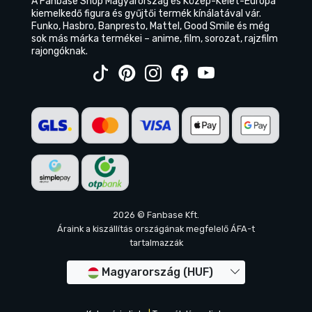
A Fanbase Shop Magyarország és Közép-Kelet-Európa
kiemelkedő figura és gyűjtői termék kínálatával vár.
Funko, Hasbro, Banpresto, Mattel, Good Smile és még
sok más márka termékei – anime, film, sorozat, rajzfilm
rajongóknak.
2026 © Fanbase Kft.
Áraink a kiszállítás országának megfelelő ÁFA-t
tartalmazzák
Magyarország (HUF)