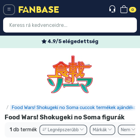
0
Menü
4.9/5 elégedettség
Belépés
Regisztráció
Legújabb cuccok
Akciós ajánlatok
Express szállítás
ok
Food Wars! Shokugeki no Soma cuccok termékek ajándékok
Előrendelhető cuccok
Food Wars! Shokugeki no Soma figurák
Outlet cuccok
1
db termék
Legnépszerűbb
Márkák
Nem