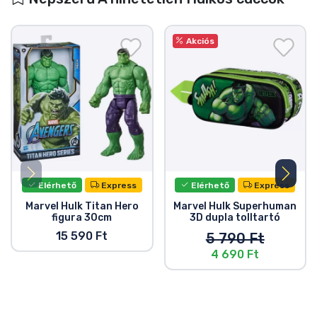
Akciós
Elérhető
Express
Elérhető
Express
Marvel Hulk Titan Hero
Marvel Hulk Superhuman
figura 30cm
3D dupla tolltartó
15 590 Ft
5 790 Ft
4 690 Ft