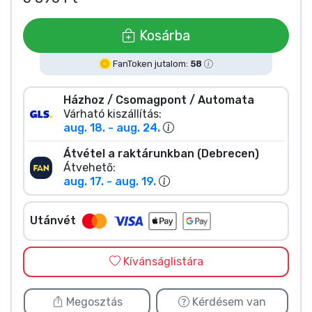
Zenés cuccok
Kosárba
Terméktípusok
FanToken jutalom:
58
Márkák
Házhoz / Csomagpont / Automata
Várható kiszállítás:
aug. 18. - aug. 24.
Átvétel a raktárunkban (Debrecen)
Átvehető:
aug. 17. - aug. 19.
Utánvét
Kívánságlistára
Megosztás
Kérdésem van