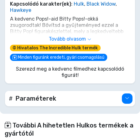
Kapcsolódó karakter(ek)
:
Hulk
,
Black Widow
,
Hawkeye
A kedvenc Pops!-aid Bitty Pops!-okká
zsugorodtak! Bővítsd a gyűjteményed ezzel a
Bitty Pop! figurakészlettel, mely a legkedveltebb
rajzfilmfiguráidat tartalmazza! Minden 4 darabos
Tovább olvasom
csomag tartalmaz egy ritka vagy hiperritka
© Hivatalos The Incredible Hulk termék
titokzatos Bitty Pop!-ot a sorozat teljessé
tételéhez. A Bitty Pops!-ok kemény akril tokokba
Minden figuránk eredeti, gyári csomagolású
vannak csomagolva, levehető alsó fedéllel. A
Szerezd meg a kedvenc filmedhez kapcsolódó
levehető alsó fedelek akril talpként is
figurát!
funkcionálnak, melyekhez a Bitty Pop! figurák
rögzítve vannak.
Paraméterek
További A hihetetlen Hulkos termékek a
gyártótól