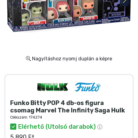
Ajándékkártya
Szállítás és fizetés
Sorozatos cuccok
Filmes cuccok
Nagyításhoz nyomj duplán a képre
Mesés cuccok
Animés cuccok
Funko Bitty POP 4 db-os figura
Gamer cuccok
csomag Marvel The Infinity Saga Hulk
Cikkszám:
174274
Sportos cuccok
Elérhető (Utolsó darabok)
5 890 Ft