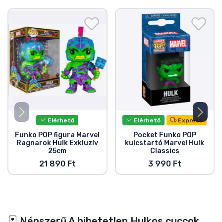
Elérhető
Elérhető
Express
Funko POP figura Marvel
Pocket Funko POP
Ragnarok Hulk Exkluzív
kulcstartó Marvel Hulk
25cm
Classics
21 890 Ft
3 990 Ft
Népszerű A hihetetlen Hulkos cuccok